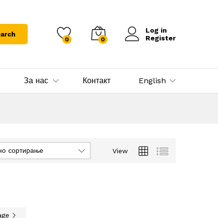
Log in
arch
Register
0
0
За нас
Контакт
English
но сортирање
View
age