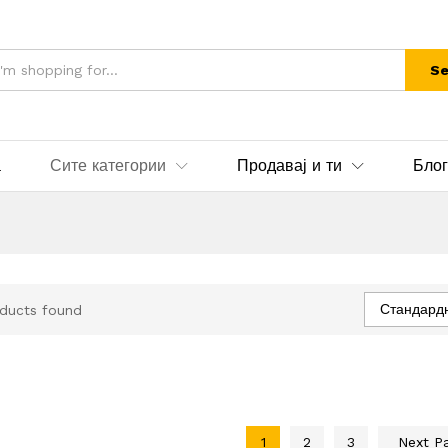
Se
а
Сите категории
Продавај и ти
Блог
Стандард
ducts found
1
2
3
Next P