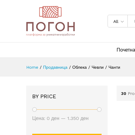
All
Почетн
Home
/
Продавница
/
Облека / Чевли / Чанти
30
Pro
BY PRICE
Мин.
Макс.
Цена:
0 ден
—
1.350 ден
цена
цена