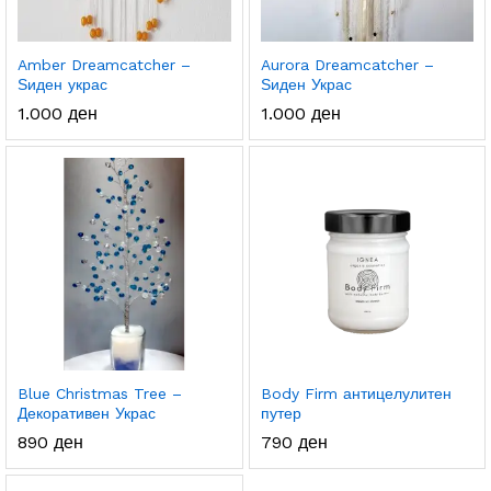
Amber Dreamcatcher –
Aurora Dreamcatcher –
Ѕиден украс
Ѕиден Украс
1.000
ден
1.000
ден
Blue Christmas Tree –
Body Firm антицелулитен
Декоративен Украс
путер
890
ден
790
ден