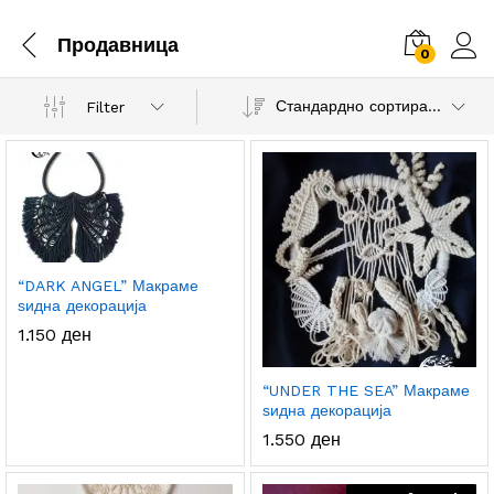
Продавница
0
Стандардно сортирање
Filter
.
с.
а
а
“DARK ANGEL” Макраме
ѕидна декорација
1.150
ден
“UNDER THE SEA” Макраме
ѕидна декорација
1.550
ден