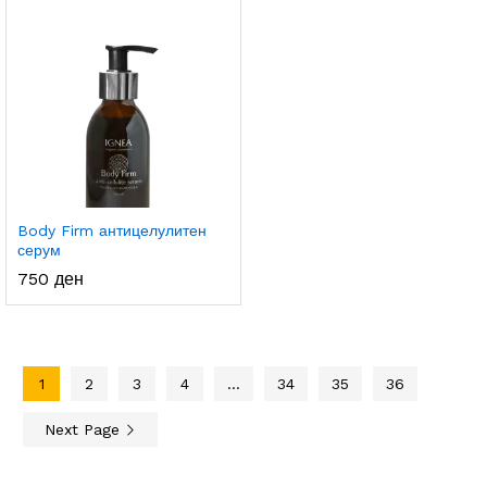
Body Firm антицелулитен
серум
750
ден
1
2
3
4
…
34
35
36
Next Page