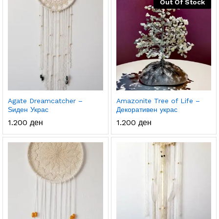
Out Of Stock
Agate Dreamcatcher –
Amazonite Tree of Life –
Ѕиден Украс
Декоративен украс
1.200
ден
1.200
ден