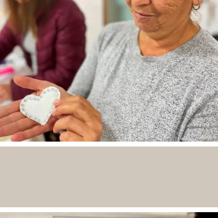
Досега на 2.190 жени кои претрпеле семејно насилство
им помогнавме да станат економски независни.