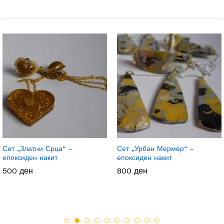
Сет „Златни Срца“ –
Сет „Урбан Мермер“ –
епоксиден накит
епоксиден накит
500
ден
800
ден