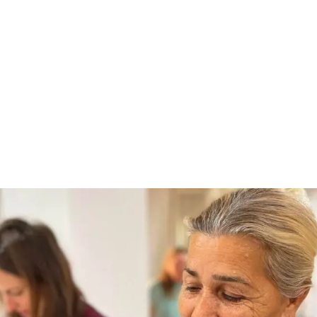
Досега на 5.320 деца им помогнавме да живеат во
ненасилна средина.