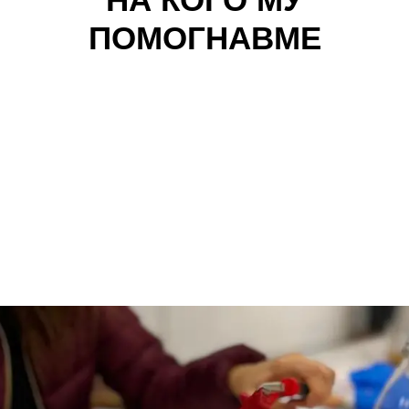
ПОМОГНАВМЕ
Досега помогнавме на 3.420 жени што преживеале
семејно насилство.