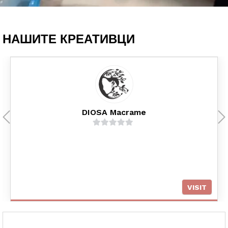
НАШИТЕ КРЕАТИВЦИ
DIOSA Macrame
0
o
u
t
o
VISIT
f
5