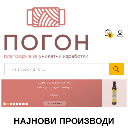
0
Search
СИРУП ОД ГЛУВАРЧЕ
- без додаден шеќер -
690 ден
во кошничка
НАЈНОВИ ПРОИЗВОДИ