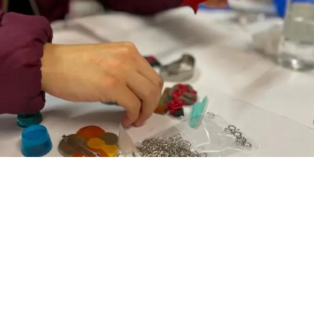
Досега обезбедивме 8.221 правен совет и помош.