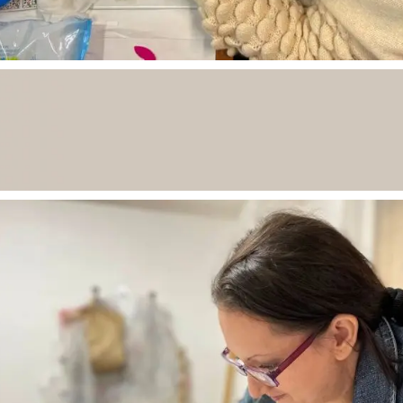
Досега на 1.969 жени им пруживме психолошка помош.