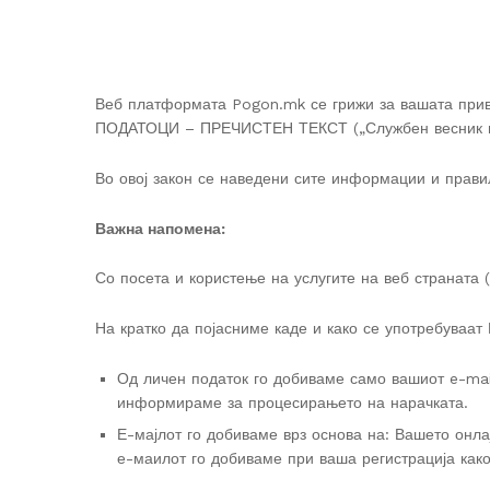
Веб платформата Pogon.mk се грижи за вашата при
ПОДАТОЦИ – ПРЕЧИСТЕН ТЕКСТ („Службен весник на Ре
Во овој закон се наведени сите информации и прави
Важна напомена:
Со посета и користење на услугите на веб страната 
На кратко да појасниме каде и како се употребуваат 
Од личен податок го добиваме само вашиот e-mail
информираме за процесирањето на нарачката.
Е-мајлот го добиваме врз основа на: Вашето онла
е-маилот го добиваме при ваша регистрација како