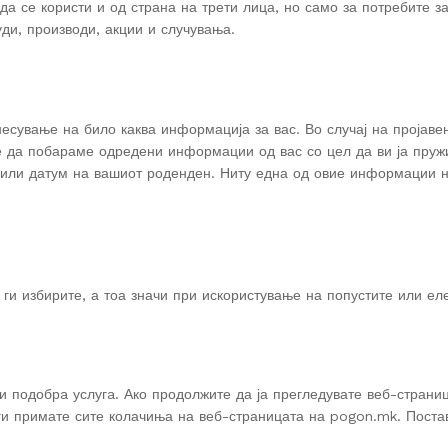
а се користи и од страна на трети лица, но само за потребите 
и, производи, акции и случувања.
несување на било каква информација за вас. Во случај на пројав
 да побараме одредени информации од вас со цел да ви ја пруж
 или датум на вашиот роденден. Ниту една од овие информации н
 ги избирите, а тоа значи при искористување на попустите или е
и подобрa услугa. Ако продолжите да ја прегледувате веб-страни
 ги примате сите колачиња на веб-страницата на pogon.mk. Поста