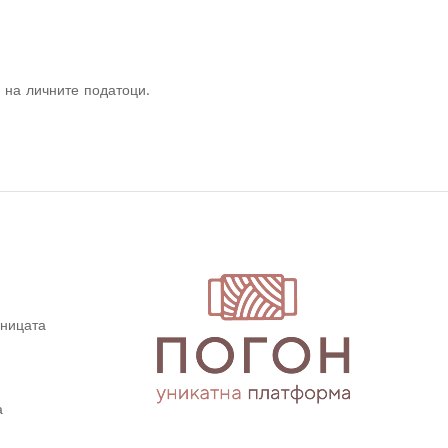
 на личните податоци.
дницата
а