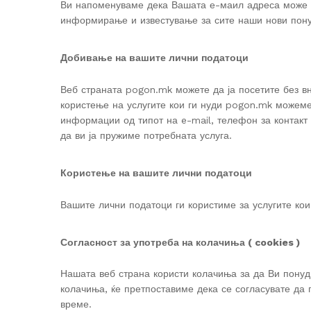
Ви напоменуваме дека Вашата е-маил адреса може д
информирање и известување за сите наши нови понуд
Добивање на вашите лични податоци
Веб страната pogon.mk можете да ја посетите без в
користење на услугите кои ги нуди pogon.mk можеме
информации од типот на e-mail, телефон за контакт
да ви ја пружиме потребната услуга.
Користење на вашите лични податоци
Вашите лични податоци ги користиме за услугите кои
Согласност за употреба на колачиња ( cookies )
Нашата веб страна користи колачиња за да Ви понуд
колачиња, ќе претпоставиме дека се согласувате да
време.