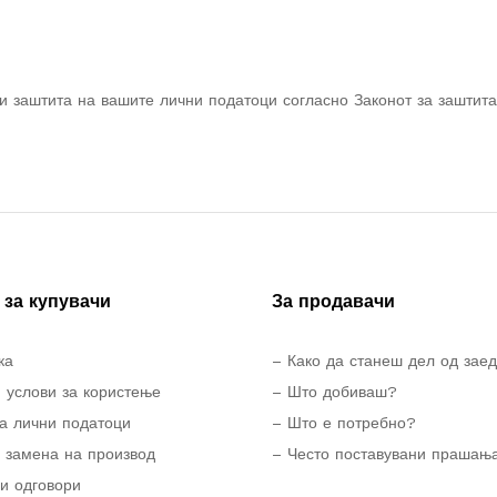
и заштита на вашите лични податоци согласно Законот за заштита
за купувачи
За продавачи
ка
– Како да станеш дел од зае
 услови за користење
– Што добиваш?
а лични податоци
– Што е потребно?
 замена на производ
– Често поставувани прашањ
и одговори