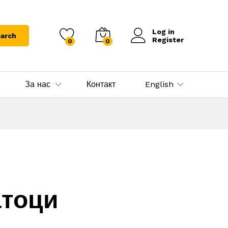
Log in
arch
Register
0
0
За нас
Контакт
English
атоци