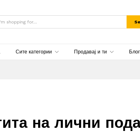
Se
а
Сите категории
Продавај и ти
Блог
ита на лични под