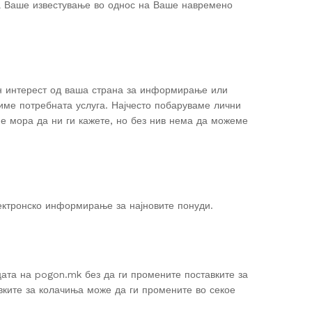
за Ваше известување во однос на Ваше навремено
ен интерест од ваша страна за информирање или
име потребната услуга. Најчесто побаруваме лични
е мора да ни ги кажете, но без нив нема да можеме
лектронско информирање за најновите понуди.
цата на pogon.mk без да ги промените поставките за
вките за колачиња може да ги промените во секое