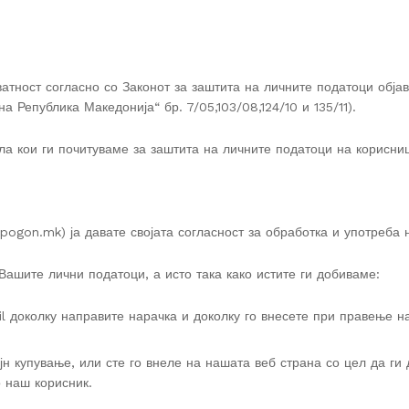
ватност согласно со Законот за заштита на личните податоци 
публика Македонија“ бр. 7/05,103/08,124/10 и 135/11).
ла кои ги почитуваме за заштита на личните податоци на корисни
(pogon.mk) ја давате својата согласност за обработка и употреба
Вашите лични податоци, а исто така како истите ги добиваме:
 доколку направите нарачка и доколку го внесете при правење на 
јн купување, или сте го внеле на нашата веб страна со цел да ги
 наш корисник.