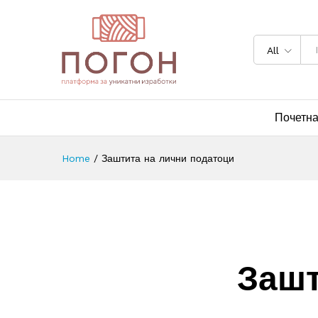
All
Почетн
Home
/
Заштита на лични податоци
Зашт