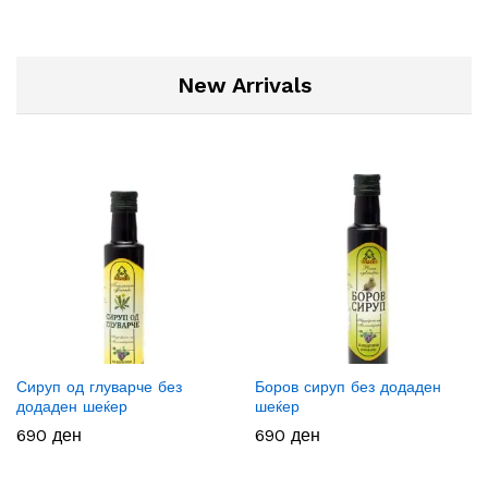
New Arrivals
Сируп од глуварче без
Боров сируп без додаден
додаден шеќер
шеќер
690
ден
690
ден