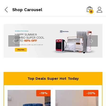
Shop Carousel
0
Top Deals Super Hot Today
-
19
%
-
20
%