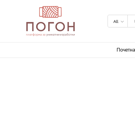
All
Почетн