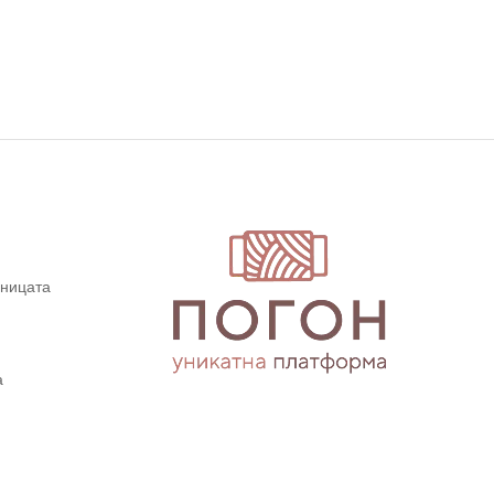
дницата
а