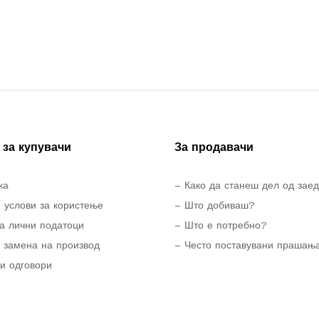
за купувачи
За продавачи
ка
– Како да станеш дел од зае
 услови за користење
– Што добиваш?
а лични податоци
– Што е потребно?
 замена на производ
– Често поставувани прашањ
и одговори