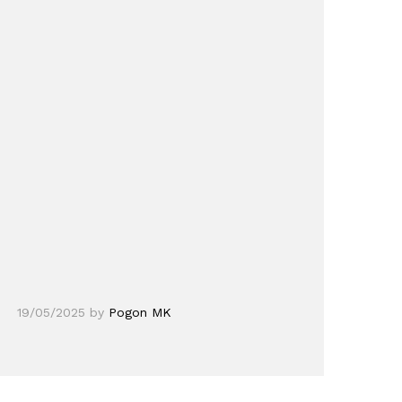
19/05/2025
by
Pogon MK