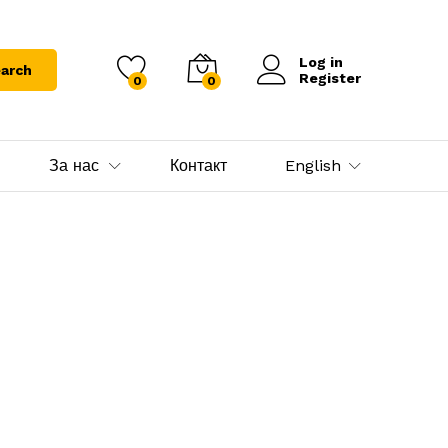
Log in
arch
Register
0
0
За нас
Контакт
English