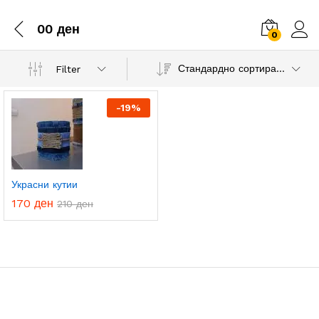
00 ден
0
Стандардно сортирање
Filter
-
19
%
Украсни кутии
170
ден
210
ден