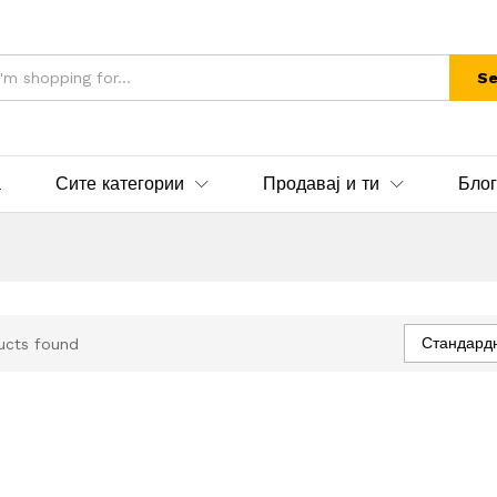
Se
а
Сите категории
Продавај и ти
Блог
Стандард
ucts found