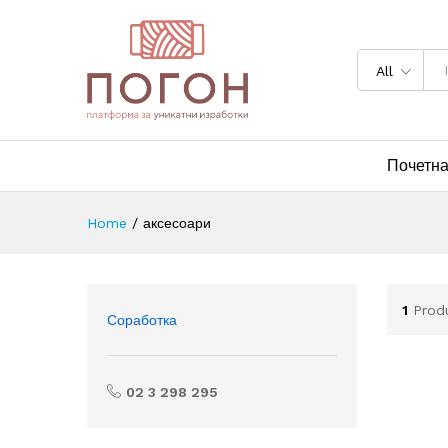
All
Почетн
Home
/
аксесоари
1
Prod
Соработка
02 3 298 295