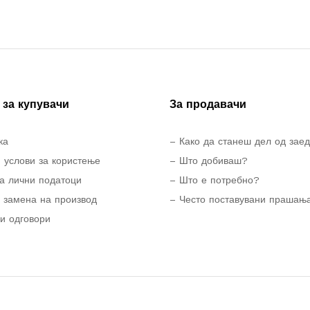
за купувачи
За продавачи
ка
– Како да станеш дел од зае
 услови за користење
– Што добиваш?
а лични податоци
– Што е потребно?
 замена на производ
– Често поставувани прашањ
и одговори