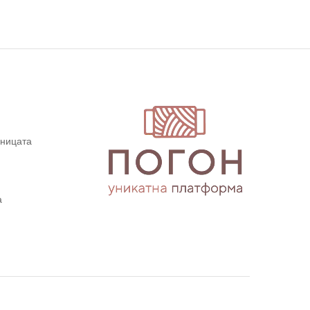
дницата
а