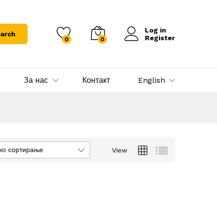
Log in
arch
Register
0
0
За нас
Контакт
English
но сортирање
View