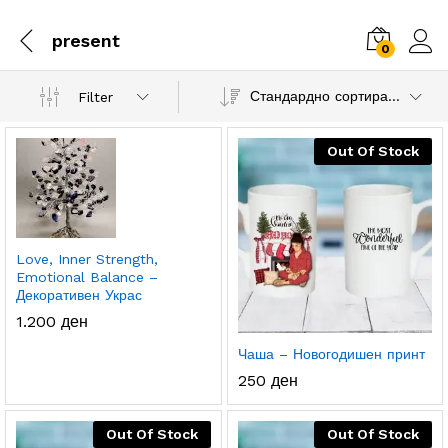
present
0
Стандардно сортирање
Filter
Out Of Stock
.
с.
а
а
Love, Inner Strength,
Emotional Balance –
Декоративен Украс
1.200
ден
Чаша – Новогодишен принт
250
ден
Out Of Stock
Out Of Stock