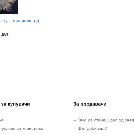
icity – филигран од
0
0
ден
ден
за купувачи
За продавачи
ка
– Како да станеш дел од зае
 услови за користење
– Што добиваш?