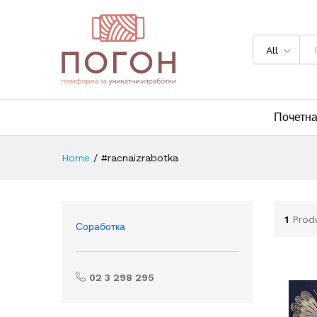
All
Почетн
Home
/
#racnaizrabotka
1
Prod
Соработка
02 3 298 295