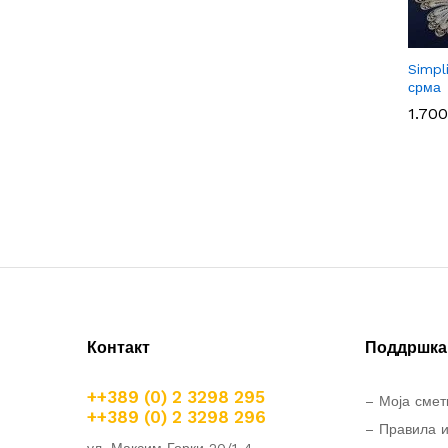
Simpl
срма
1.70
1.70
Контакт
Поддршка 
++389 (0) 2 3298 295
– Моја смет
++389 (0) 2 3298 296
– Правила и