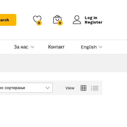
Log in
arch
Register
0
0
За нас
Контакт
English
но сортирање
View