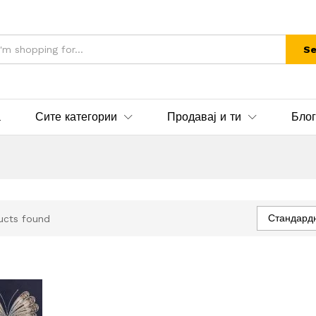
Se
а
Сите категории
Продавај и ти
Блог
Стандард
ucts found