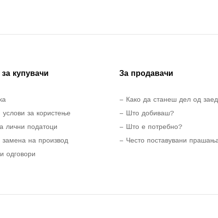
за купувачи
За продавачи
ка
– Како да станеш дел од зае
 услови за користење
– Што добиваш?
а лични податоци
– Што е потребно?
 замена на производ
– Често поставувани прашањ
и одговори