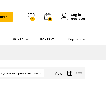
Log in
arch
Register
0
0
За нас
Контакт
English
 од ниска према висока
View