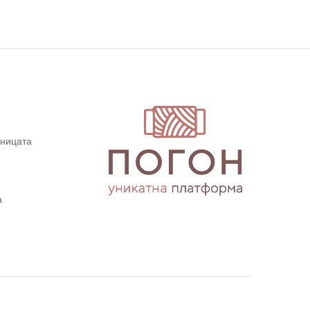
дницата
а