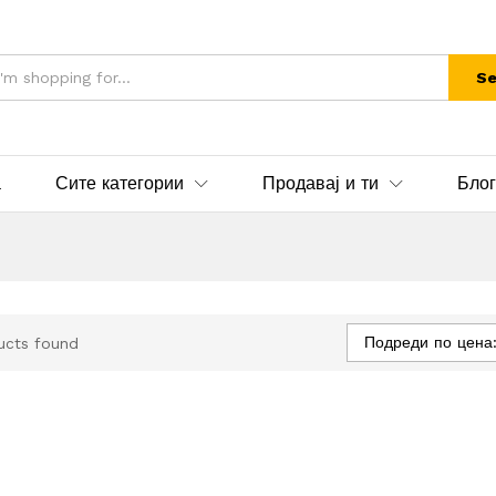
Se
а
Сите категории
Продавај и ти
Блог
Подреди по цена:
ucts found