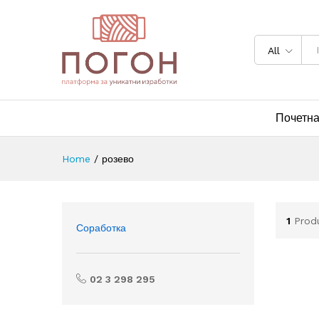
All
Почетн
Home
/
розево
1
Prod
Соработка
02 3 298 295