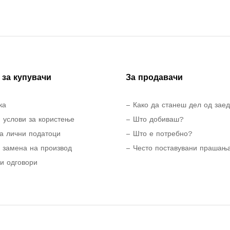
за купувачи
За продавачи
ка
– Како да станеш дел од зае
 услови за користење
– Што добиваш?
а лични податоци
– Што е потребно?
 замена на производ
– Често поставувани прашањ
и одговори