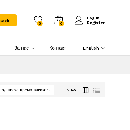
Log in
arch
Register
0
0
За нас
Контакт
English
 од ниска према висока
View