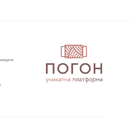
дницата
а