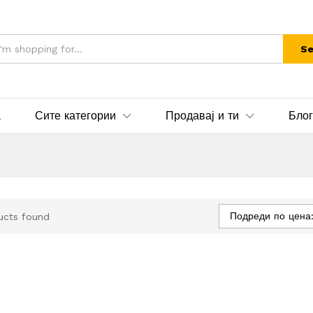
Se
а
Сите категории
Продавај и ти
Блог
Подреди по цена:
ucts found