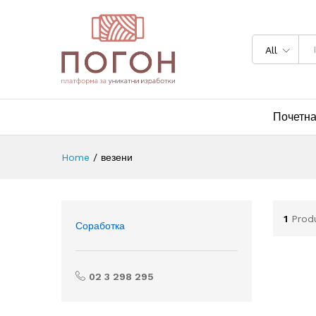
All
Почетн
Home
/
везени
1
Prod
Соработка
02 3 298 295