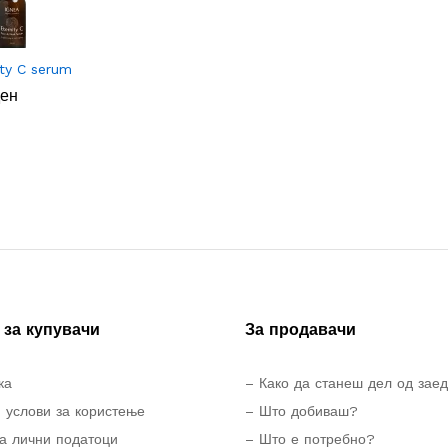
ity C serum
ен
ен
за купувачи
За продавачи
ка
– Како да станеш дел од зае
 услови за користење
– Што добиваш?
а лични податоци
– Што е потребно?