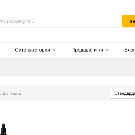
Se
а
Сите категории
Продавај и ти
Блог
Стандард
ucts found