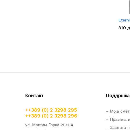
Etern
810
810
д
д
Контакт
Поддршка 
++389 (0) 2 3298 295
– Моја смет
++389 (0) 2 3298 296
– Правила и
ул. Максим Горки 20/1-4
– Заштита н