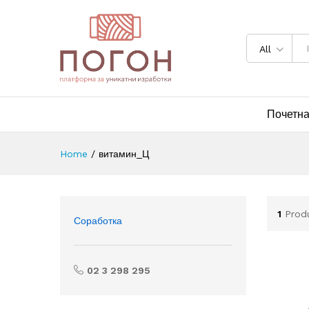
All
Почетн
Home
/
витамин_Ц
1
Prod
Соработка
02 3 298 295