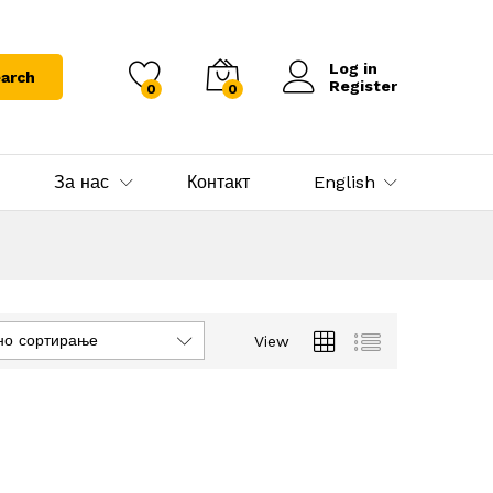
Log in
arch
Register
0
0
За нас
Контакт
English
но сортирање
View