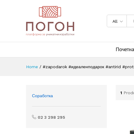
All
Почетн
Home
/
#zapodarok #идеаленподарок #antirid #proti
1
Prod
Соработка
02 3 298 295