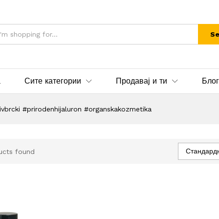
Se
а
Сите категории
Продавај и ти
Блог
vbrcki #prirodenhijaluron #organskakozmetika
Стандард
ucts found