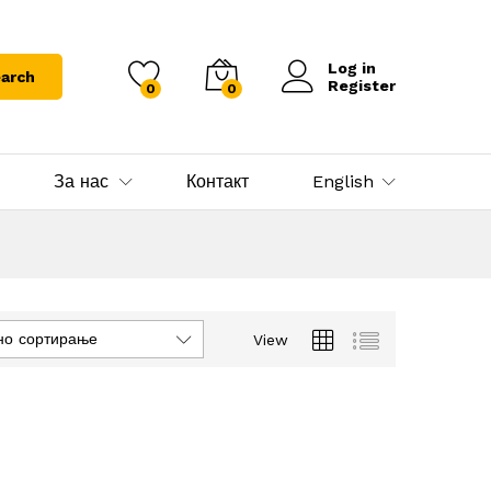
Log in
arch
Register
0
0
За нас
Контакт
English
но сортирање
View