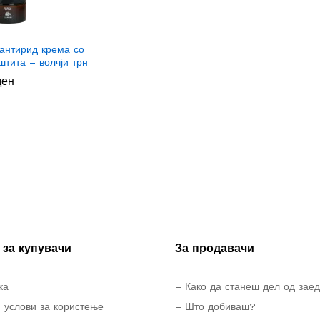
антирид крема со
штита – волчји трн
ден
ден
за купувачи
За продавачи
ка
– Како да станеш дел од зае
 услови за користење
– Што добиваш?