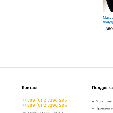
Макра
полуд
1.35
1.35
Контакт
Поддршка 
++389 (0) 2 3298 295
– Моја смет
++389 (0) 2 3298 296
– Правила и