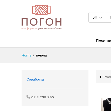
All
Почетн
Home
/
зелена
1
Prod
Соработка
02 3 298 295