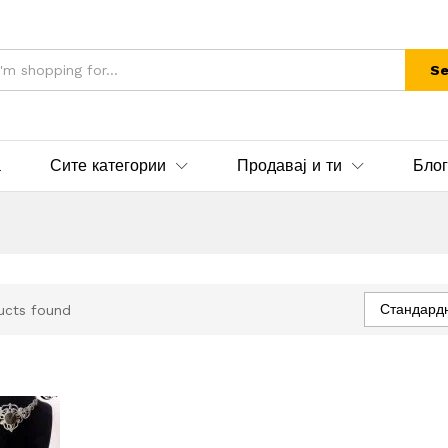
Se
а
Сите категории
Продавај и ти
Блог
Стандард
ucts found