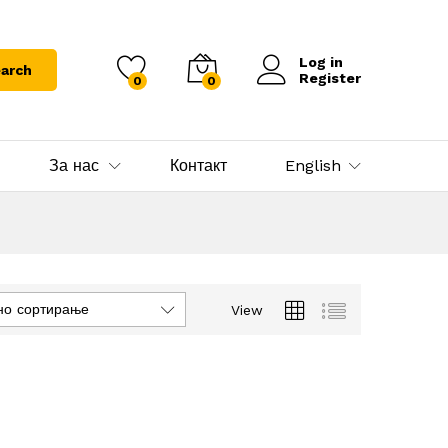
Log in
arch
Register
0
0
За нас
Контакт
English
но сортирање
View