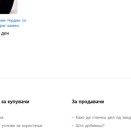
ме ѓердан со
раг камен
0
0
ден
ден
за купувачи
За продавачи
ка
– Како да станеш дел од зае
 услови за користење
– Што добиваш?