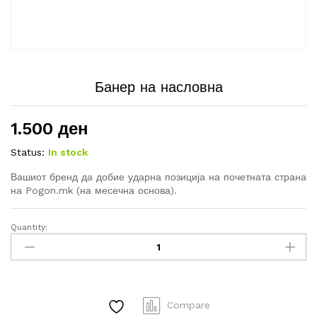
Банер на насловна
1.500
ден
Status:
In stock
Вашиот бренд да добие ударна позиција на почетната страна
на Pogon.mk (на месечна основа).
Quantity:
Банер
на
насловна
quantity
Compare