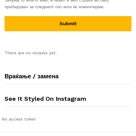
Зачувај го моето име, е-маил и веб страна во овој
пребарувач за следниот пат кога ќе коментирам.
There are no reviews yet.
Враќање / замена
See It Styled On Instagram
No access token