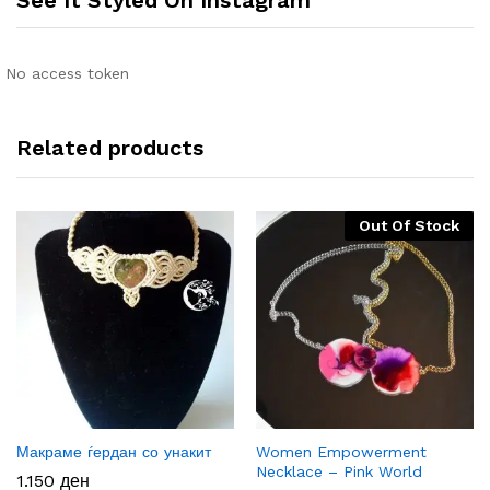
See It Styled On Instagram
No access token
Related products
Out Of Stock
Макраме ѓердан со унакит
Women Empowerment
Necklace – Pink World
1.150
ден