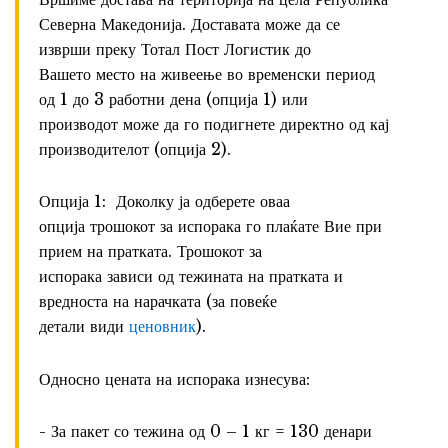
Северна Македонија. Доставата може да се
изврши преку Тотал Пост Логистик до
Вашето место на живеење во временски период
од 1 до 3 работни дена (опција 1) или
производот може да го подигнете директно од кај
производителот (опција 2).
Опција 1: Доколку ја одберете оваа
опција трошокот за испорака го плаќате Вие при
прием на пратката. Трошокот за
испорака зависи од тежината на пратката и
вредноста на нарачката (за повеќе
детали види
ценовник
).
Односно цената на испорака изнесува:
- За пакет со тежина од 0 – 1 кг = 130 денари