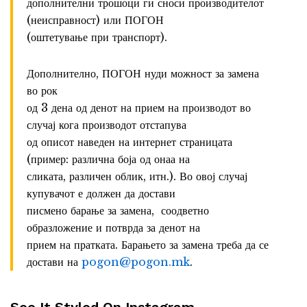
дополнителни трошоци ги сноси производителот
(неисправност) или ПОГОН
(оштетување при транспорт).
Дополнително, ПОГОН нуди можност за замена
во рок
од 3 дена од денот на прием на производот во
случај кога производот отстапува
од описот наведен на интернет страницата
(пример: различна боја од онаа на
сликата, различен облик, итн.). Во овој случај
купувачот е должен да достави
писмено барање за замена, соодветно
образложение и потврда за денот на
прием на пратката. Барањето за замена треба да се
достави на
pogon@pogon.mk
.