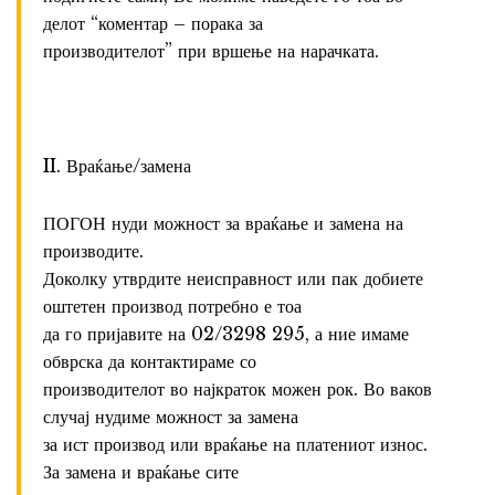
делот “коментар – порака за
производителот” при вршење на нарачката.
II. Враќање/замена
ПОГОН нуди можност за враќање и замена на
производите.
Доколку утврдите неисправност или пак добиете
оштетен производ потребно е тоа
да го пријавите на 02/3298 295, а ние имаме
обврска да контактираме со
производителот во најкраток можен рок. Во ваков
случај нудиме можност за замена
за ист производ или враќање на платениот износ.
За замена и враќање сите