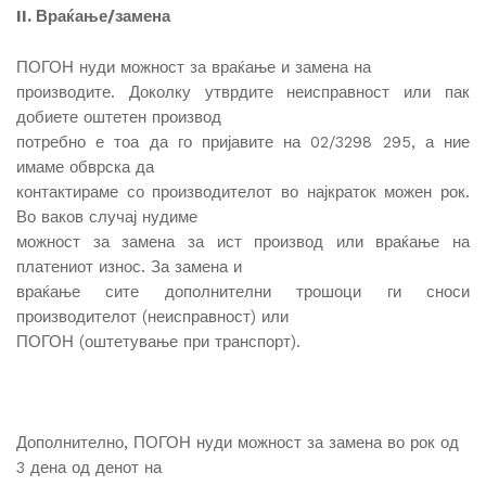
II. Враќање/замена
ПОГОН нуди можност за враќање и замена на
производите. Доколку утврдите неисправност или пак
добиете оштетен производ
потребно е тоа да го пријавите на 02/3298 295, а ние
имаме обврска да
контактираме со производителот во најкраток можен рок.
Во ваков случај нудиме
можност за замена за ист производ или враќање на
платениот износ. За замена и
враќање сите дополнителни трошоци ги сноси
производителот (неисправност) или
ПОГОН (оштетување при транспорт).
Дополнително, ПОГОН нуди можност за замена во рок од
3 дена од денот на