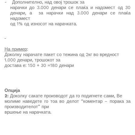
-
Дополнително, на
д
овој трошок за
нарачки до 3.000 денари се плаќа и надомест од 30
денари, а за нарачки над 3.000 денари се плаќа
надомест
од 1% од износот на нарачката.
На пример
:
Доколку нарачате пакет со тежина од 2кг во вредност
1.000 денари, трошокот за
достава е: 150 + 30 =180 денари
Опција
2:
Доколку сакате производот да го подигнете сами, Ве
молиме наведете го тоа во делот “коментар – порака за
производителот” при
вршење на нарачката.