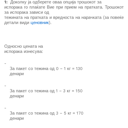
1:
Доколку ја одберете оваа опција трошокот за
испорака го плаќате Вие при прием на пратката. Трошокот
за испорака зависи од
тежината на пратката и вредноста на нарачката (за повеќе
детали види
ценовник
).
Односно
цената на
испорака изнесува
:
-
За пакет со тежина од 0 – 1 кг = 130
денари
-
За пакет со тежина од 1 – 3 кг = 150
денари
-
За пакет со тежина од 3 – 5 кг = 170
денари