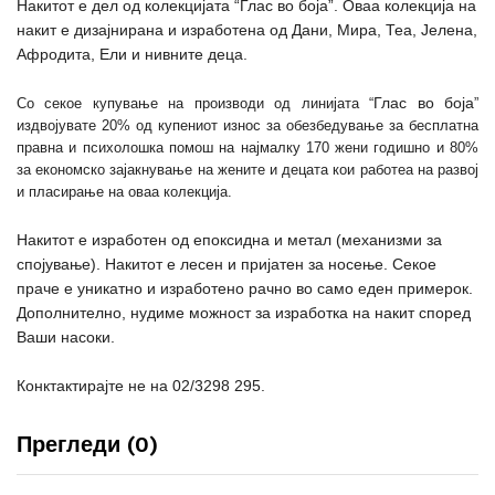
Накитот е дел од колекцијата
“Глас во боја”
. Оваа колекција на
накит е дизајнирана и изработена од Дани, Мира, Теа, Јелена,
Афродита, Ели и нивните деца.
Глас во боја
Со секое купување на производи од линијата “
”
издвојувате 20% од купениот износ за обезбедување за бесплатна
правна и психолошка помош на најмалку 170 жени годишно и 80%
за економско зајакнување на жените и децата кои работеа на развој
и пласирање на оваа колекција.
Накитот е изработен од епоксидна и метал (механизми за
спојување). Накитот е лесен и пријатен за носење. Секое
праче е уникатно и изработено рачно во само еден примерок.
Дополнително, нудиме можност за изработка на накит според
Ваши насоки.
Конктактирајте не на 02/3298 295.
Прегледи (0)