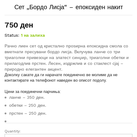
Сет „Бордо Лисја“ – епоксиден накит
750
ден
Status:
1 на залиха
Рачно лиен сет од кристално проѕирна епоксидна смола со
вметнати пресувани бордо лисја. Вклучува ланче со три
триаголни привезоци на златест синџир, триаголни обетки и
прилагодлив прстен. Лесен, издржлив и со стаклест сјај –
природно елегантен акцент.
Доколку сакате да ги нарачате поединечно ве молиме да не
контактирате на телефонот наведен во описот подолу.
Цени за поединечни парчиња:
ланче – 350 ден.
обетки – 250 ден.
прстен – 250 ден.
Quantity:
Сет