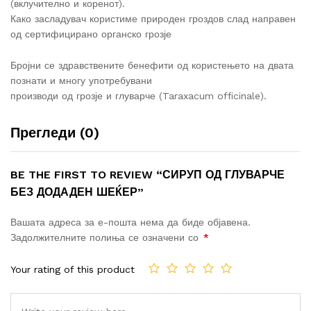
(вклучително и коренот).
Како засладувач користиме природен гроздов слад направен
од сертифицирано органско грозје
Бројни се здравствените бенефити од користењето на двата
познати и многу употребувани
производи од грозје и глуварче (Taraxacum officinale).
Прегледи (0)
BE THE FIRST TO REVIEW “СИРУП ОД ГЛУВАРЧЕ
БЕЗ ДОДАДЕН ШЕЌЕР”
Вашата адреса за е-пошта нема да биде објавена.
Задолжителните полиња се означени со
*
Your rating of this product