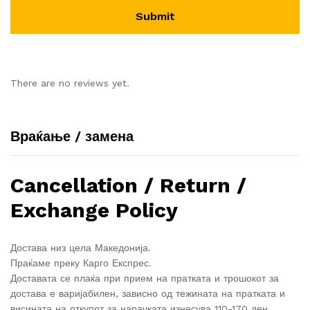
There are no reviews yet.
Враќање / замена
Cancellation / Return /
Exchange Policy
Достава низ цела Македонија.
Праќаме преку Карго Експрес.
Доставата се плаќа при прием на пратката и трошокот за
достава е варијабилен, зависно од тежината на пратката и
висината на откупот за нарачката изнесува 110-170 ден.