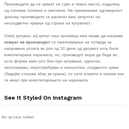
Производите да се чуваат на суво и темно место, подалеку
од сончева топлина и светлина. Не превземаме одговорност
доколку производите се расипат како резултат на
несоодветно чување од страна на купувачот.
Секој купувач, кој купил наш производ има право да направи
поврат на производот
со приложување на потврда за
направена уплата во рок од 30 дена од датумот кога била
комплетирана нарачката, но, производот мора да биде во
иста форма како што бил при купување, односно,
неотпакуван, неупотребуван и неоштетен, соодветно чуван
(бидејќи станува збор за храна), со сите етикети и ознаки кои
ги имал при комплетирањето на нарачката.
See It Styled On Instagram
No access token