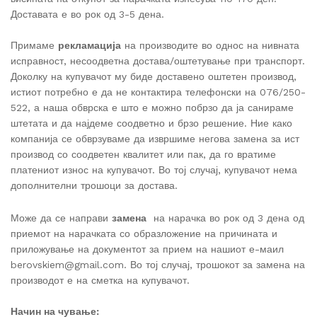
Доставата е во рок од 3-5 дена.
Примаме
рекламација
на производите во однос на нивната
исправност, несоодветна достава/оштетување при транспорт.
Доколку на купувачот му биде доставено оштетен производ,
истиот потребно е да не контактира телефонски на 076/250-
522, а наша обврска е што е можно побрзо да ја санираме
штетата и да најдеме соодветно и брзо решение. Ние како
компанија се обврзуваме да извршиме негова замена за ист
производ со соодветен квалитет или пак, да го вратиме
платениот износ на купувачот. Во тој случај, купувачот нема
дополнителни трошоци за достава.
Може да се направи
замена
на нарачка во рок од 3 дена од
приемот на нарачката со образложение на причината и
приложување на документот за прием на нашиот е-маил
berovskiem@gmail.com. Во тој случај, трошокот за замена на
производот е на сметка на купувачот.
Начин на чување: