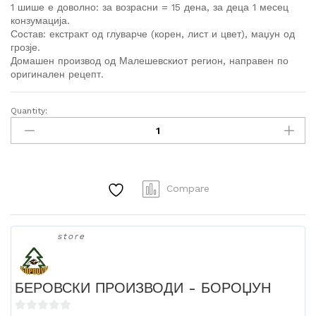
1 шише е доволно: за возрасни = 15 дена, за деца 1 месец
конзумација.
Состав: екстракт од глуварче (корен, лист и цвет), маџун од
грозје.
Домашен производ од Малешевскиот регион, направен по
оригинален рецепт.
Quantity:
Сируп
од
глуварче
без
додаден
Compare
шеќер
quantity
store
БЕРОВСКИ ПРОИЗВОДИ - БОРОЏУН