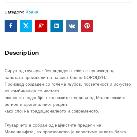
0
o
Category:
Храна
u
t
o
f
5
Description
Сируп од глуварче без додаден шеќер е производ од
палетата производи на нашиот бренд БОРОЏУН.
Производ создаден со голема љубов, посветеност и искуство
во комбинација со чистото
еколошко поднебје, еколошките плодови од Малешевскиот
регион и оригиналниот рецепт
како спој на традиционалното и современото.
Глуварчето е собран од најчистите предели на
Малешевијата, во производство ја користиме целата билка