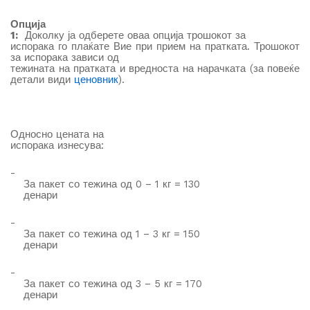
Опција
1:
Доколку ја одберете оваа опција трошокот за
испорака го плаќате Вие при прием на пратката. Трошокот
за испорака зависи од
тежината на пратката и вредноста на нарачката (за повеќе
детали види
ценовник
).
Односно
цената на
испорака изнесува
:
-
За пакет со тежина од 0 – 1 кг = 130
денари
-
За пакет со тежина од 1 – 3 кг = 150
денари
-
За пакет со тежина од 3 – 5 кг = 170
денари