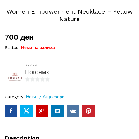
Women Empowerment Necklace – Yellow
Nature
700
ден
Status:
Нема на залиха
store
Погонмк
0
o
Category:
Накит / Акцесоари
u
t
o
f
5
Description