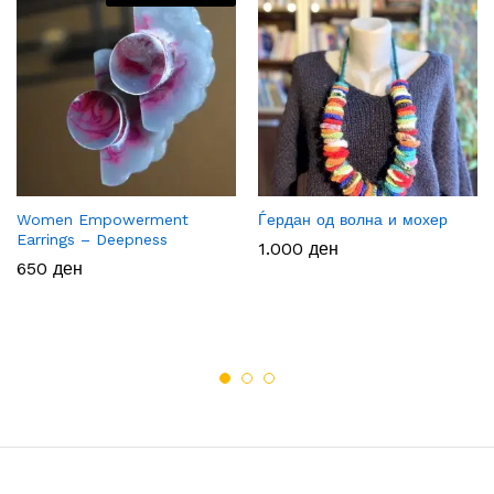
Women Empowerment
Ѓердан од волна и мохер
Earrings – Deepness
1.000
ден
650
ден