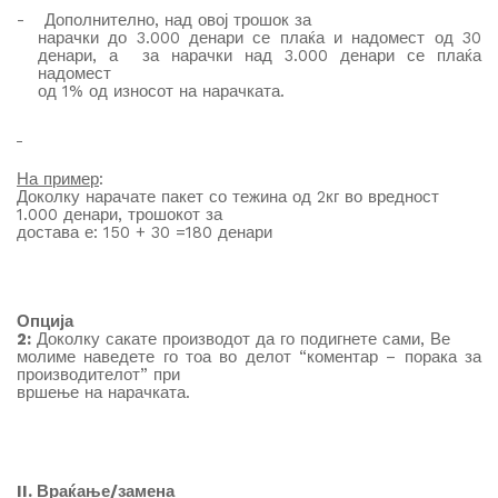
-
Дополнително, на
д
овој трошок за
нарачки до 3.000 денари се плаќа и надомест од 30
денари, а за нарачки над 3.000 денари се плаќа
надомест
од 1% од износот на нарачката.
На пример
:
Доколку нарачате пакет со тежина од 2кг во вредност
1.000 денари, трошокот за
достава е: 150 + 30 =180 денари
Опција
2:
Доколку сакате производот да го подигнете сами, Ве
молиме наведете го тоа во делот “коментар – порака за
производителот” при
вршење на нарачката.
II. Враќање/замена