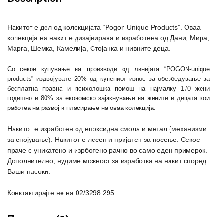
Накитот е дел од колекцијата
“Pogon Unique Products”
. Оваа
колекција на накит е дизајнирана и изработена од Дани, Мира,
Марга, Шемка, Камелија, Стојанка и нивните деца.
Со секое купување на производи од линијата “POGON-unique
products” издвојувате 20% од купениот износ за обезбедување за
бесплатна правна и психолошка помош на најмалку 170 жени
годишно и 80% за економско зајакнување на жените и децата кои
работеа на развој и пласирање на оваа колекција.
Накитот е изработен од епоксидна смола и метал (механизми
за спојување). Накитот е лесен и пријатен за носење. Секое
праче е уникатено и изрботено рачно во само еден примерок.
Дополнително, нудиме можност за изработка на накит според
Ваши насоки.
Конктактирајте не на 02/3298 295.