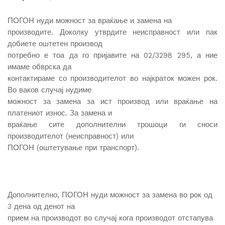
ПОГОН нуди можност за враќање и замена на
производите. Доколку утврдите неисправност или пак
добиете оштетен производ
потребно е тоа да го пријавите на 02/3298 295, а ние
имаме обврска да
контактираме со производителот во најкраток можен рок.
Во ваков случај нудиме
можност за замена за ист производ или враќање на
платениот износ. За замена и
враќање сите дополнителни трошоци ги сноси
производителот (неисправност) или
ПОГОН (оштетување при транспорт).
Дополнително, ПОГОН нуди можност за замена во рок од
3 дена од денот на
прием на производот во случај кога производот отстапува