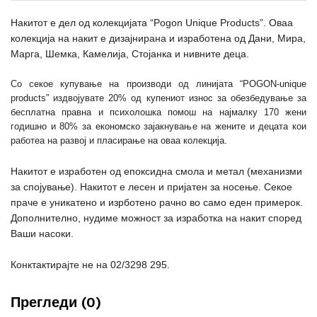
Накитот е дел од колекцијата
“Pogon Unique Products”
. Оваа
колекција на накит е дизајнирана и изработена од Дани, Мира,
Марга, Шемка, Камелија, Стојанка и нивните деца.
Со секое купување на производи од линијата “POGON-unique
products” издвојувате 20% од купениот износ за обезбедување за
бесплатна правна и психолошка помош на најмалку 170 жени
годишно и 80% за економско зајакнување на жените и децата кои
работеа на развој и пласирање на оваа колекција.
Накитот е изработен од епоксидна смола и метал (механизми
за спојување). Накитот е лесен и пријатен за носење. Секое
праче е уникатено и изрботено рачно во само еден примерок.
Дополнително, нудиме можност за изработка на накит според
Ваши насоки.
Конктактирајте не на 02/3298 295.
Прегледи (0)