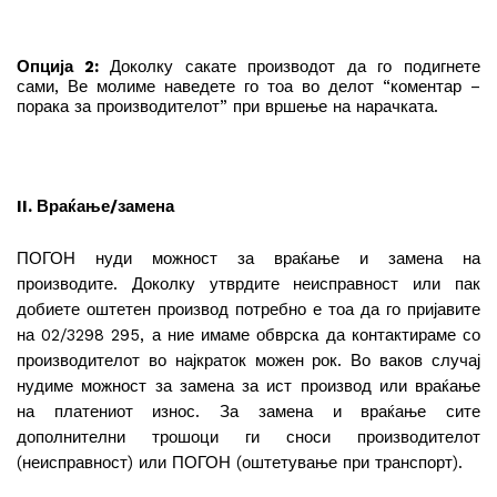
Опција 2:
Доколку сакате производот да го подигнете
сами, Ве молиме наведете го тоа во делот “коментар –
порака за производителот” при вршење на нарачката.
II. Враќање/замена
ПОГОН нуди можност за враќање и замена на
производите. Доколку утврдите неисправност или пак
добиете оштетен производ потребно е тоа да го пријавите
на 02/3298 295, а ние имаме обврска да контактираме со
производителот во најкраток можен рок. Во ваков случај
нудиме можност за замена за ист производ или враќање
на платениот износ. За замена и враќање сите
дополнителни трошоци ги сноси производителот
(неисправност) или ПОГОН (оштетување при транспорт).