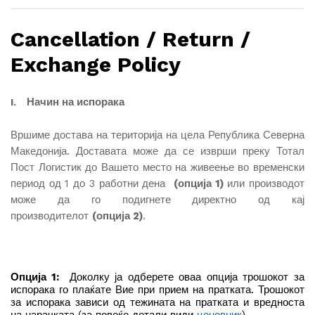
Cancellation / Return /
Exchange Policy
Начин на испорака
I.
Вршиме достава на територија на цела Република Северна
Македонија. Доставата може да се изврши преку Тотал
Пост Логистик до Вашето место на живеење во временски
период од 1 до 3 работни дена
(опција 1)
или производот
може да го подигнете директно од кај
производителот
(опција 2)
.
Опција 1:
Доколку ја одберете оваа опција трошокот за
испорака го плаќате Вие при прием на пратката. Трошокот
за испорака зависи од тежината на пратката и вредноста
на нарачката (за повеќе детали види
ценовник
).