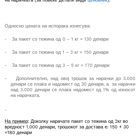
Односно
цената на испорака изнесува
:
За пакет со тежина од 0 – 1 кг = 130 денари
-
За пакет со тежина од 1 – 3 кг = 150 денари
-
За пакет со тежина од 3 – 5 кг = 170 денари
-
Дополнително, на
д
овој трошок за нарачки до 3.000
-
денари се плаќа и надомест од 30 денари, а за нарачки
над 3.000 денари се плаќа надомест од 1% од износот
на нарачката.
На пример
: Доколку нарачате пакет со тежина од 2кг во
вредност 1.000 денари, трошокот за достава е: 150 + 30
=180 денари