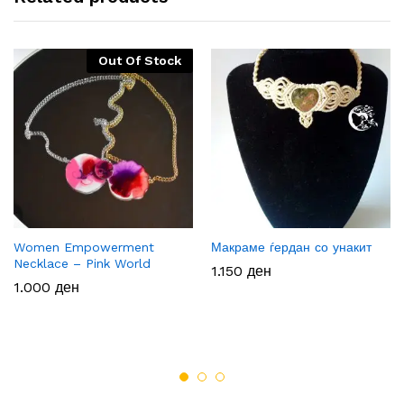
Out Of Stock
Women Empowerment
Макраме ѓердан со унакит
Necklace – Pink World
1.150
ден
1.000
ден