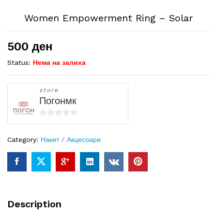
Women Empowerment Ring – Solar
500
ден
Status:
Нема на залиха
store
Погонмк
0
o
Category:
Накит / Акцесоари
u
t
o
f
5
Description