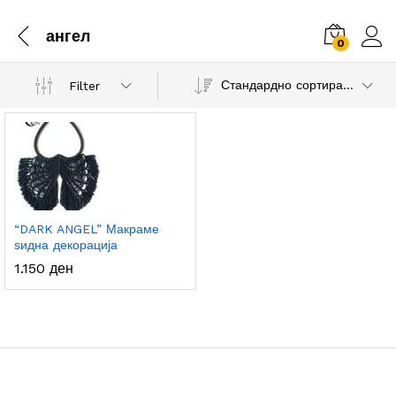
ангел
0
Стандардно сортирање
Filter
“DARK ANGEL” Макраме
ѕидна декорација
1.150
ден