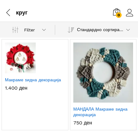
круг
0
Стандардно сортирање
Filter
.
с.
а
а
Макраме ѕидна декорација
1.400
ден
МАНДАЛА Макраме ѕидна
декорација
750
ден