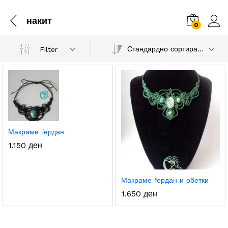
накит
0
Стандардно сортирање
Filter
.
с.
а
а
Макраме ѓердан
1.150
ден
Макраме ѓердан и обетки
1.650
ден