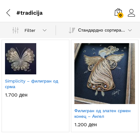
#tradicija
0
Стандардно сортирање
Filter
.
с.
а
а
Simplicity – филигран од
срма
1.700
ден
Филигран од златен срмен
конец – Ангел
1.200
ден