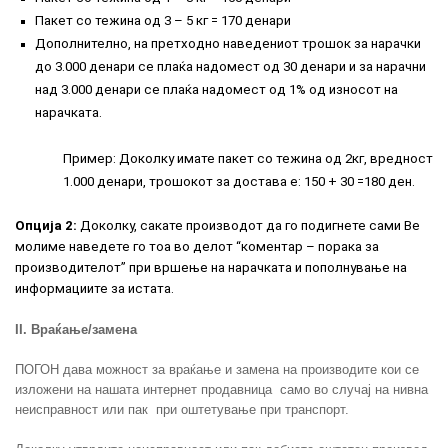
Пакет со тежина од 3 – 5 кг = 170 денари
Дополнително, на претходно наведениот трошок за нарачки
до 3.000 денари се плаќа надомест од 30 денари и за нарачни
над 3.000 денари се плаќа надомест од 1% од износот на
нарачката.
Пример: Доколку имате пакет со тежина од 2кг, вредност
1.000 денари, трошокот за достава е: 150 + 30 =180 ден.
Опција 2:
Доколку, сакате производот да го подигнете сами Ве
молиме наведете го тоа во делот “коментар – порака за
производителот” при вршење на нарачката и пополнување на
информациите за истата.
II. Враќање/замена
ПОГОН дава можност за враќање и замена на производите кои се
изложени на нашата интернет продавница само во случај на нивна
неисправност или пак при оштетување при транспорт.