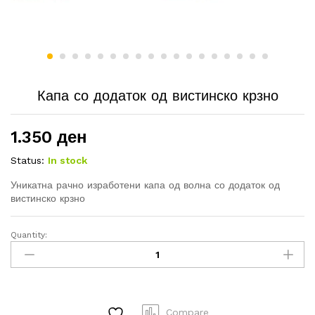
Капа со додаток од вистинско крзно
1.350
ден
Status:
In stock
Уникатна рачно изработени капа од волна со додаток од
вистинско крзно
Quantity:
Капа
со
додаток
од
вистинско
Compare