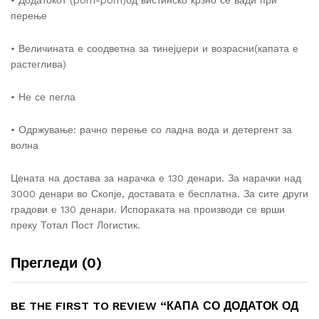
• Додатокот (pom-pom)од вистинско крзно се вади при
перење
• Величината е соодветна за тинејџери и возрасни(капата е
растеглива)
• Не се пегла
• Одржување: рачно перење со ладна вода и детергент за
волна
Цената на достава за нарачка е 130 денари. За нарачки над
3000 денари во Скопје, доставата е бесплатна. За сите други
градови е 130 денари. Испораката на производи се врши
преку Тотал Пост Логистик.
Прегледи (0)
BE THE FIRST TO REVIEW “КАПА СО ДОДАТОК ОД