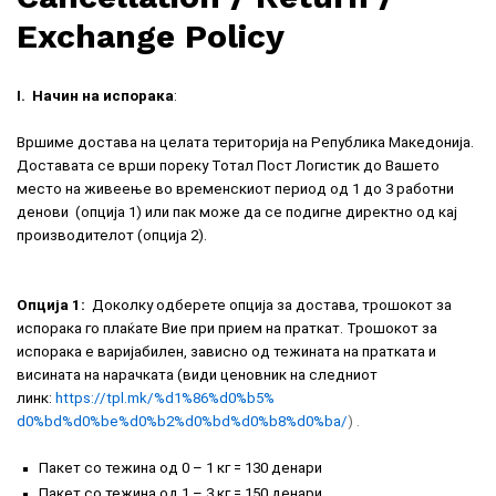
Exchange Policy
I.
Начин на испорака
:
Вршиме достава на целата територија на Република Македонија.
Доставата се врши пореку Тотал Пост Логистик до Вашето
место на живеење во временскиот период од 1 до 3 работни
денови (опција 1) или пак може да се подигне директно од кај
производителот (опција 2).
Опција 1:
Доколку одберете опција за достава, трошокот за
испорака го плаќате Вие при прием на праткат. Трошокот за
испорака е варијабилен, зависно од тежината на пратката и
висината на нарачката (види ценовник на следниот
линк:
https://tpl.mk/%d1%86%d0%b5%
d0%bd%d0%be%d0%b2%d0%bd%d0%b8%
d0%ba/
)
.
Пакет со тежина од 0 – 1 кг = 130 денари
Пакет со тежина од 1 – 3 кг = 150 денари