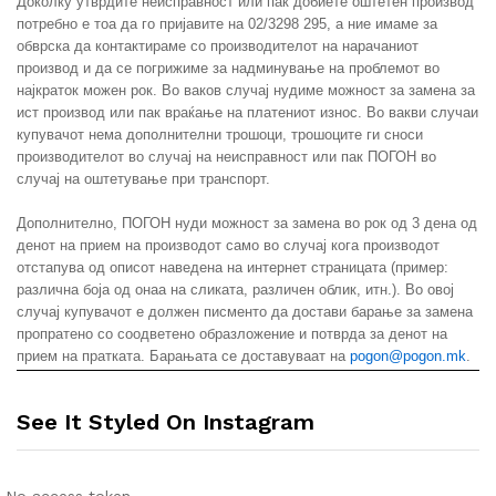
Доколку утврдите неисправност или пак добиете оштетен производ
потребно е тоа да го пријавите на 02/3298 295, а ние имаме за
обврска да контактираме со производителот на нарачаниот
производ и да се погрижиме за надминување на проблемот во
најкраток можен рок. Во ваков случај нудиме можност за замена за
ист производ или пак враќање на платениот износ. Во вакви случаи
купувачот нема дополнителни трошоци, трошоците ги сноси
производителот во случај на неисправност или пак ПОГОН во
случај на оштетување при транспорт.
Дополнително, ПОГОН нуди можност за замена во рок од 3 дена од
денот на прием на производот само во случај кога производот
отстапува од описот наведена на интернет страницата (пример:
различна боја од онаа на сликата, различен облик, итн.). Во овој
случај купувачот е должен писменто да достави барање за замена
пропратено со соодветено образложение и потврда за денот на
прием на пратката. Барањата се доставуваат на
pogon@pogon.mk
.
See It Styled On Instagram