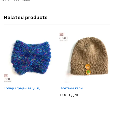
No access token
Related products
Топер (грејач за уши)
Плетени капи
1.000
ден