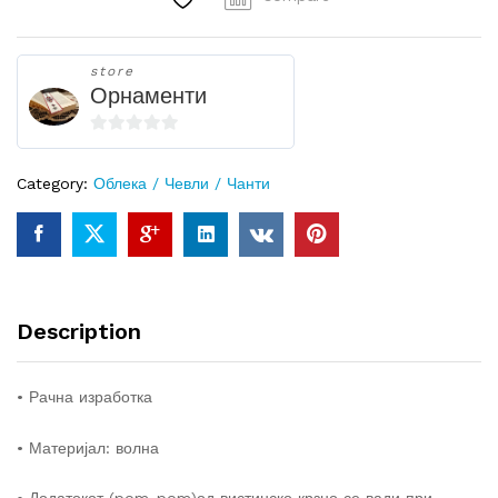
крзно
quantity
store
Орнаменти
0
o
Category:
Облека / Чевли / Чанти
u
t
o
f
5
Description
• Рачна изработка
• Материјал: волна