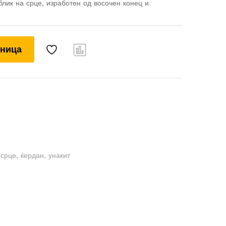
лик на срце, изработен од восочен конец и
шница
Com
pare
,
срце
,
ќердан
,
унакит