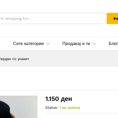
Se
а
Сите категории
Продавај и ти
Блог
ердан со унакит
1.150
ден
Status:
1 на залиха