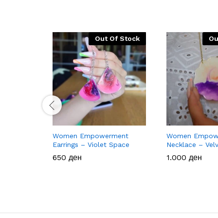
Out Of Stock
Ou
Women Empowerment
Women Empow
Earrings – Violet Space
Necklace – Vel
650
650
ден
ден
1.000
1.000
ден
ден