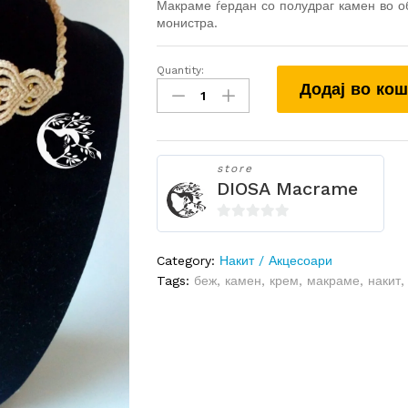
Макраме ѓердан со полудраг камен во об
монистра.
Quantity:
Макраме
Додај во ко
ѓердан
со
унакит
quantity
store
DIOSA Macrame
0
o
Category:
Накит / Акцесоари
u
Tags:
беж
,
камен
,
крем
,
макраме
,
накит
t
o
f
5