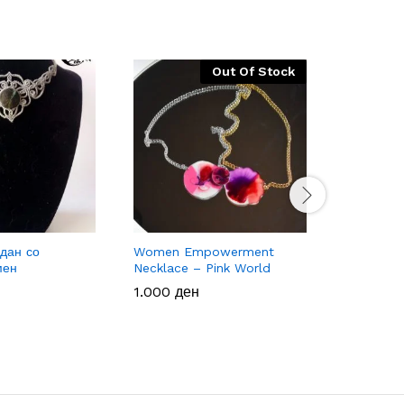
Out Of Stock
дан со
Women Empowerment
Women E
мен
Necklace – Pink World
Earrings 
1.000
1.000
ден
ден
650
650
ден
ден