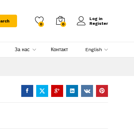
Log in
arch
Register
0
0
За нас
Контакт
English