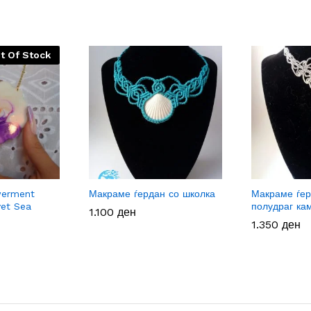
t Of Stock
erment
Макраме ѓердан со школка
Макраме ѓер
vet Sea
полудраг ка
1.100
1.100
ден
ден
1.350
1.350
ден
ден