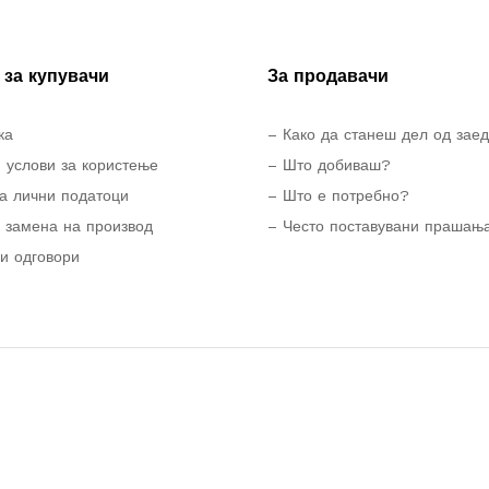
за купувачи
За продавачи
ка
– Како да станеш дел од зае
 услови за користење
– Што добиваш?
а лични податоци
– Што е потребно?
 замена на производ
– Често поставувани прашањ
и одговори