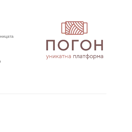
дницата
а