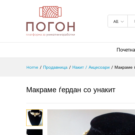
All
Почетн
Home
/
Продавница
/
Накит / Акцесоари
/
Макраме ѓ
Макраме ѓердан со унакит