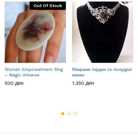
Out Of Stock
Women Empowerment Ring
Макраме ѓердан со полудраг
– Magic Universe
камен
500
ден
1.350
ден