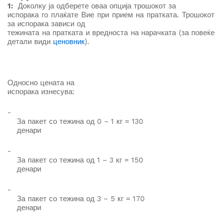
1:
Доколку ја одберете оваа опција трошокот за
испорака го плаќате Вие при прием на пратката. Трошокот
за испорака зависи од
тежината на пратката и вредноста на нарачката (за повеќе
детали види
ценовник
).
Односно
цената на
испорака изнесува
:
-
За пакет со тежина од 0 – 1 кг = 130
денари
-
За пакет со тежина од 1 – 3 кг = 150
денари
-
За пакет со тежина од 3 – 5 кг = 170
денари