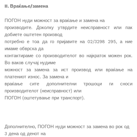
II. Враќање/замена
ПОГОН нуди можност за враќање и замена на
производите. Доколку утврдите неисправност или пак
добиете оштетен производ
потребно е тоа да го пријавите на 02/3298 295, а ние
имаме обврска да
контактираме со производителот во најкраток можен рок.
Во ваков случај нудиме
можност за замена за ист производ или враќање на
платениот износ. За замена и
враќање сите дополнителни трошоци ги сноси
производителот (неисправност) или
ПОГОН (оштетување при транспорт).
Дополнително, ПОГОН нуди можност за замена во рок од
3 дена од денот на