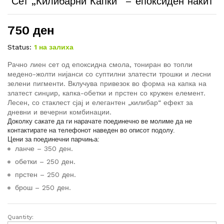
Сет „Килибарни Капки“ – епоксиден накит
750
ден
Status:
1 на залиха
Рачно лиен сет од епоксидна смола, тониран во топли
медено-жолти нијанси со суптилни златести трошки и лесни
зелени пигменти. Вклучува привезок во форма на капка на
златест синџир, капка-обетки и прстен со кружен елемент.
Лесен, со стаклест сјај и елегантен „килибар“ ефект за
дневни и вечерни комбинации.
Доколку сакате да ги нарачате поединечно ве молиме да не
контактирате на телефонот наведен во описот подолу.
Цени за поединечни парчиња:
ланче – 350 ден.
обетки – 250 ден.
прстен – 250 ден.
брош – 250 ден.
Quantity:
Сет