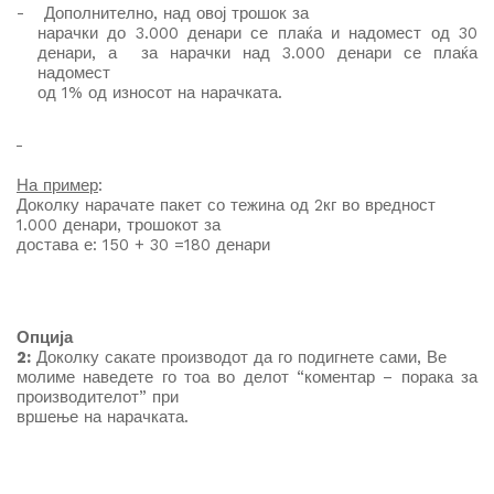
-
Дополнително, на
д
овој трошок за
нарачки до 3.000 денари се плаќа и надомест од 30
денари, а за нарачки над 3.000 денари се плаќа
надомест
од 1% од износот на нарачката.
На пример
:
Доколку нарачате пакет со тежина од 2кг во вредност
1.000 денари, трошокот за
достава е: 150 + 30 =180 денари
Опција
2:
Доколку сакате производот да го подигнете сами, Ве
молиме наведете го тоа во делот “коментар – порака за
производителот” при
вршење на нарачката.