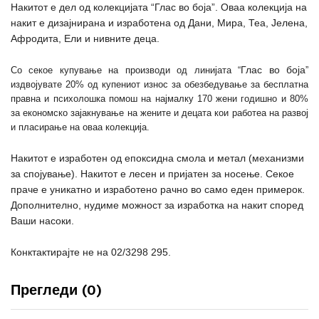
Накитот е дел од колекцијата
“Глас во боја”
. Оваа колекција на
накит е дизајнирана и изработена од Дани, Мира, Теа, Јелена,
Афродита, Ели и нивните деца.
Глас во боја
Со секое купување на производи од линијата “
”
издвојувате 20% од купениот износ за обезбедување за бесплатна
правна и психолошка помош на најмалку 170 жени годишно и 80%
за економско зајакнување на жените и децата кои работеа на развој
и пласирање на оваа колекција.
Накитот е изработен од епоксидна смола и метал (механизми
за спојување). Накитот е лесен и пријатен за носење. Секое
праче е уникатно и изработено рачно во само еден примерок.
Дополнително, нудиме можност за изработка на накит според
Ваши насоки.
Конктактирајте не на 02/3298 295.
Прегледи (0)