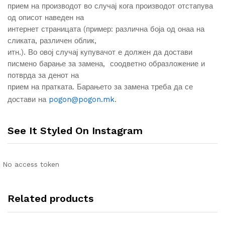
прием на производот во случај кога производот отстапува
од описот наведен на
интернет страницата (пример: различна боја од онаа на
сликата, различен облик,
итн.). Во овој случај купувачот е должен да достави
писмено барање за замена, соодветно образложение и
потврда за денот на
прием на пратката. Барањето за замена треба да се
достави на
pogon@pogon.mk
.
See It Styled On Instagram
No access token
Related products