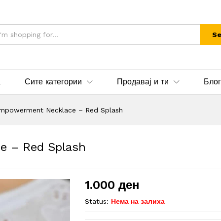
Se
а
Сите категории
Продавај и ти
Блог
powerment Necklace – Red Splash
 – Red Splash
1.000
ден
Status:
Нема на залиха