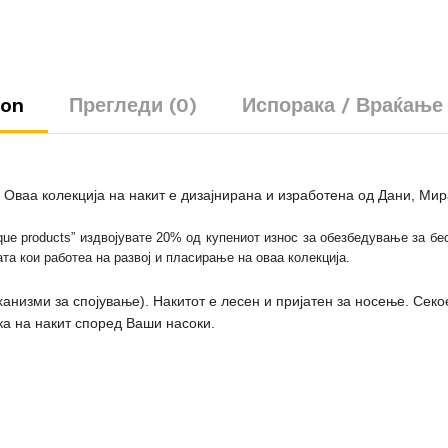
ion
Прегледи (0)
Испорака / Враќање
. Оваа колекција на накит е дизајнирана и изработена од Дани, Мир
ue products” издвојувате 20% од купениот износ за обезбедување за б
та кои работеа на развој и пласирање на оваа колекција.
анизми за спојување). Накитот е лесен и пријатен за носење. Секо
а на накит според Ваши насоки.