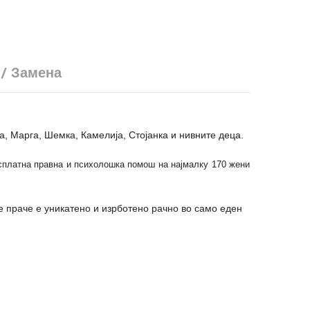
 / Замена
а, Марга, Шемка, Камелија, Стојанка и нивните деца.
есплатна правна и психолошка помош на најмалку 170 жени
е праче е уникатено и изрботено рачно во само еден