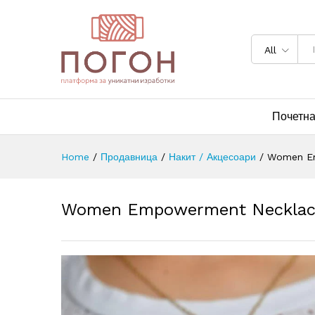
All
Почетн
Home
/
Продавница
/
Накит / Акцесоари
/
Women Em
Women Empowerment Necklace