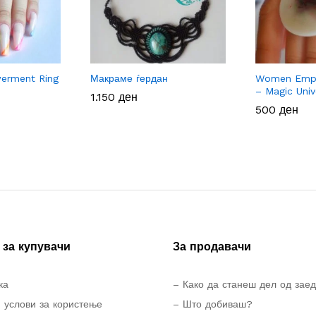
rment Ring
Макраме ѓердан
Women Empo
– Magic Univ
1.150
1.150
ден
ден
500
500
ден
ден
за купувачи
За продавачи
ка
– Како да станеш дел од зае
 услови за користење
– Што добиваш?