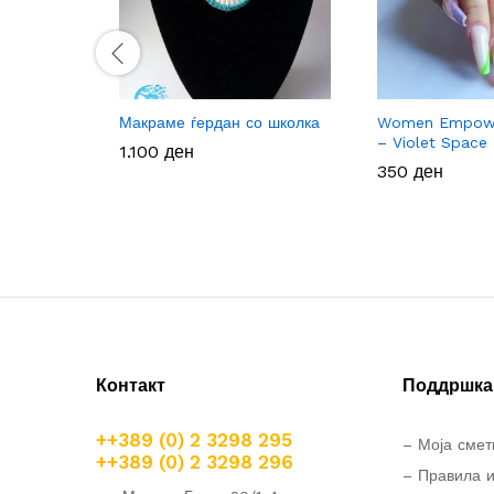
Макраме ѓердан со школка
Women Empowe
– Violet Space
1.100
1.100
ден
ден
350
350
ден
ден
Контакт
Поддршка 
++389 (0) 2 3298 295
– Моја смет
++389 (0) 2 3298 296
– Правила и