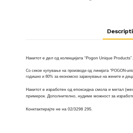
Descript
Накитот е дел од колекцијата
“Pogon Unique Products”
Со секое купување на производи од линијата “POGON-uniq
годишно и 80% за економско зајакнување на жените и деца
Накитот е изработен од епоксидна смола и метал (мех
примерок. Дополнително, нудиме можност за изработк
Конктактирајте не на 02/3298 295.