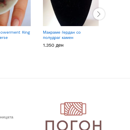
werment Ring
Макраме ѓердан со
Women E
erse
полудраг камен
– Violet 
1.350
1.350
ден
ден
500
500
ден
ден
дницата