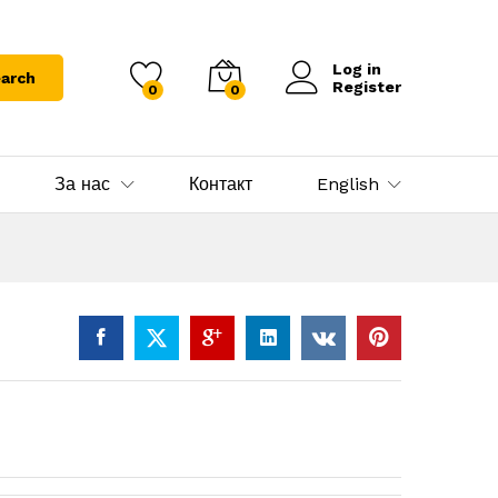
Log in
arch
Register
0
0
За нас
Контакт
English