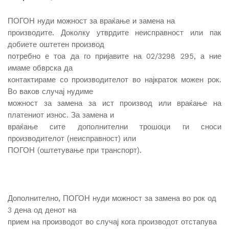
ПОГОН нуди можност за враќање и замена на
производите. Доколку утврдите неисправност или пак
добиете оштетен производ
потребно е тоа да го пријавите на 02/3298 295, а ние
имаме обврска да
контактираме со производителот во најкраток можен рок.
Во ваков случај нудиме
можност за замена за ист производ или враќање на
платениот износ. За замена и
враќање сите дополнителни трошоци ги сноси
производителот (неисправност) или
ПОГОН (оштетување при транспорт).
Дополнително, ПОГОН нуди можност за замена во рок од
3 дена од денот на
прием на производот во случај кога производот отстапува