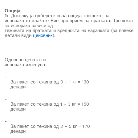
Опција
1:
Доколку ја одберете оваа опција трошокот за
испорака го плаќате Вие при прием на пратката. Трошокот
за испорака зависи од
тежината на пратката и вредноста на нарачката (за повеќе
детали види
ценовник
).
Односно
цената на
испорака изнесува
:
-
За пакет со тежина од 0 – 1 кг = 130
денари
-
За пакет со тежина од 1 – 3 кг = 150
денари
-
За пакет со тежина од 3 – 5 кг = 170
денари