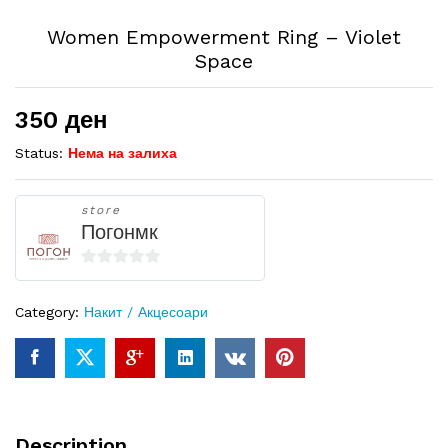
Women Empowerment Ring – Violet
Space
350
ден
Status:
Нема на залиха
store
Погонмк
0
o
Category:
Накит / Акцесоари
u
t
o
f
5
Description