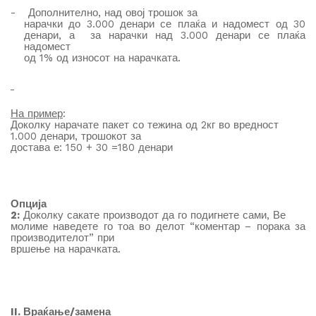
-
Дополнително, на
д
овој трошок за
нарачки до 3.000 денари се плаќа и надомест од 30
денари, а за нарачки над 3.000 денари се плаќа
надомест
од 1% од износот на нарачката.
На пример
:
Доколку нарачате пакет со тежина од 2кг во вредност
1.000 денари, трошокот за
достава е: 150 + 30 =180 денари
Опција
2:
Доколку сакате производот да го подигнете сами, Ве
молиме наведете го тоа во делот “коментар – порака за
производителот” при
вршење на нарачката.
II. Враќање/замена