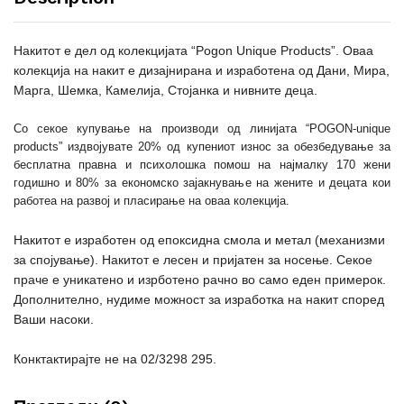
Накитот е дел од колекцијата
“Pogon Unique Products”
. Оваа
колекција на накит е дизајнирана и изработена од Дани, Мира,
Марга, Шемка, Камелија, Стојанка и нивните деца.
Со секое купување на производи од линијата “POGON-unique
products” издвојувате 20% од купениот износ за обезбедување за
бесплатна правна и психолошка помош на најмалку 170 жени
годишно и 80% за економско зајакнување на жените и децата кои
работеа на развој и пласирање на оваа колекција.
Накитот е изработен од епоксидна смола и метал (механизми
за спојување). Накитот е лесен и пријатен за носење. Секое
праче е уникатено и изрботено рачно во само еден примерок.
Дополнително, нудиме можност за изработка на накит според
Ваши насоки.
Конктактирајте не на 02/3298 295.