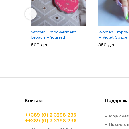
Women Empowerment
Women Empowe
Broach – Yourself
– Violet Space
500
500
ден
ден
350
350
ден
ден
Контакт
Поддршка 
++389 (0) 2 3298 295
– Моја смет
++389 (0) 2 3298 296
– Правила и