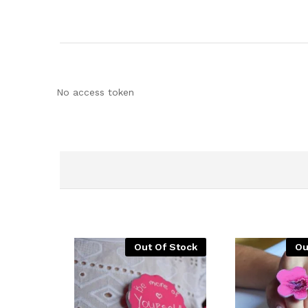
No access token
Out Of Stock
Ou