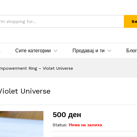
Se
а
Сите категории
Продавај и ти
Блог
powerment Ring – Violet Universe
olet Universe
500
ден
Status:
Нема на залиха