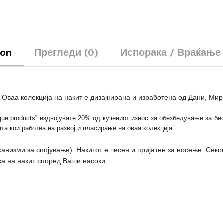
ion
Прегледи (0)
Испорака / Враќање
. Оваа колекција на накит е дизајнирана и изработена од Дани, Мир
ue products” издвојувате 20% од купениот износ за обезбедување за б
та кои работеа на развој и пласирање на оваа колекција.
анизми за спојување). Накитот е лесен и пријатен за носење. Секо
а на накит според Ваши насоки.