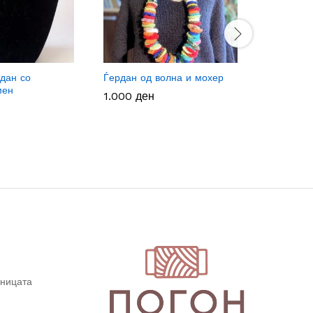
дан со
Ѓердан од волна и мохер
Макраме 
мен
1.000
1.000
ден
ден
1.150
1.150
де
де
дницата