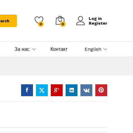
Log in
arch
Register
0
0
За нас
Контакт
English