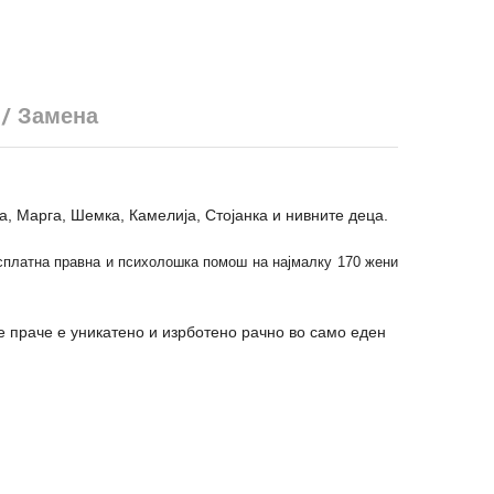
 / Замена
а, Марга, Шемка, Камелија, Стојанка и нивните деца.
есплатна правна и психолошка помош на најмалку 170 жени
е праче е уникатено и изрботено рачно во само еден