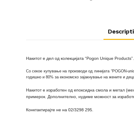
Descript
Накитот е дел од колекцијата
“Pogon Unique Products”
Со секое купување на производи од линијата “POGON-uniq
годишно и 80% за економско зајакнување на жените и деца
Накитот е изработен од епоксидна смола и метал (мех
примерок. Дополнително, нудиме можност за изработк
Конктактирајте не на 02/3298 295.