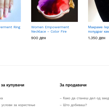
rment Ring
Women Empowerment
Макраме ѓер
Necklace – Color Fire
полудраг ка
900
900
ден
ден
1.350
1.350
ден
ден
за купувачи
За продавачи
ка
– Како да станеш дел од зае
 услови за користење
– Што добиваш?