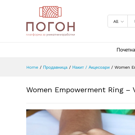
All
Почетн
Home
/
Продавница
/
Накит / Акцесоари
/
Women Em
Women Empowerment Ring – Vi