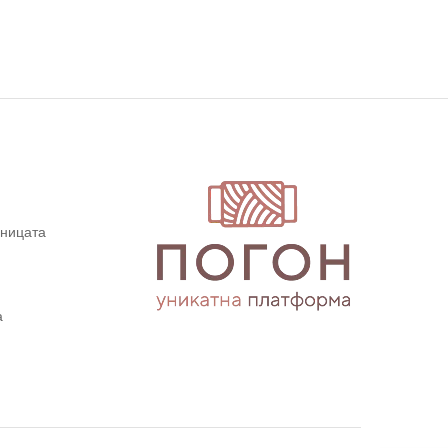
дницата
а