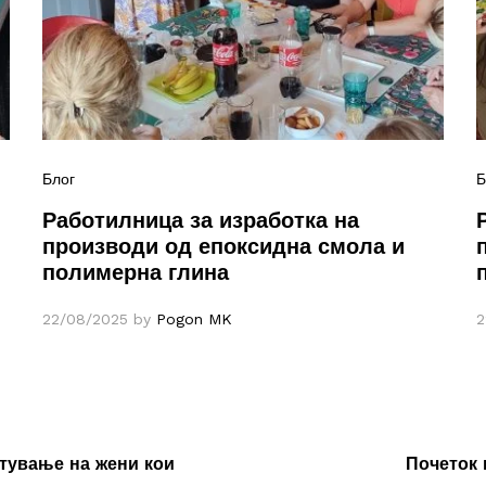
Блог
Б
Работилница за изработка на
производи од епоксидна смола и
полимерна глина
22/08/2025
by
Pogon MK
2
отување на жени кои
Почеток 