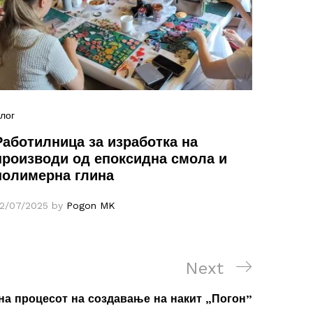
лог
Работилница за изработка на
производи од епоксидна смола и
полимерна глина
2/07/2025
by
Pogon MK
Next
Next
Post
на процесот на создавање на накит „Погон”