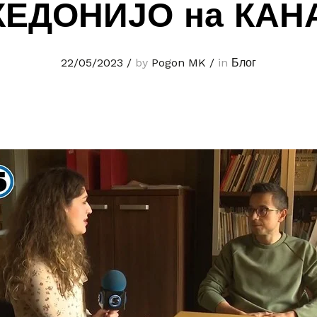
ЕДОНИЈО на КАН
22/05/2023
/
by
Pogon MK
/
in
Блог