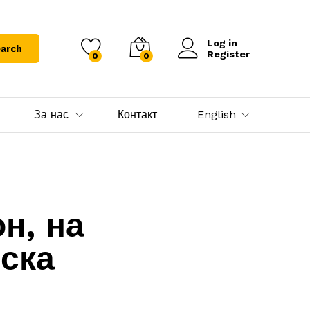
Log in
arch
Register
0
0
За нас
Контакт
English
н, на
ска
О