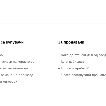
за купувачи
За продавачи
ка
– Како да станеш дел од зае
 услови за користење
– Што добиваш?
а лични податоци
– Што е потребно?
 замена на производ
– Често поставувани прашањ
и одговори