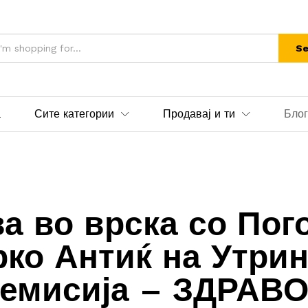
Se
а
Сите категории
Продавај и ти
Блог
ва во врска со Пого
рко Антиќ на Утрин
емисија – ЗДРАВ