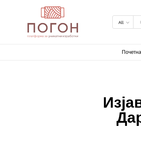
All
Почетн
Изја
Да