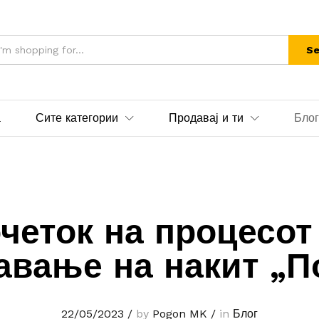
Se
а
Сите категории
Продавај и ти
Блог
четок на процесот
авање на накит „П
22/05/2023
/
by
Pogon MK
/
in
Блог