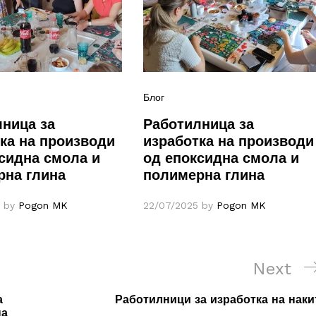
Блог
ница за
Работилница за
ка на производи
изработка на производи
сидна смола и
од епоксидна смола и
рна глина
полимерна глина
by
Pogon MK
22/07/2025
by
Pogon MK
Next
Next
Post
а
Работилници за изработка на наки
на