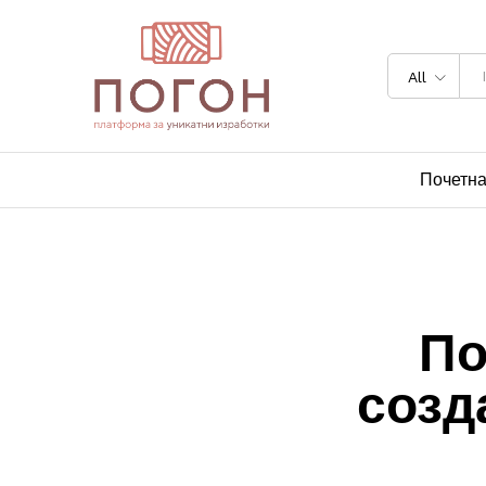
All
Почетн
По
созд