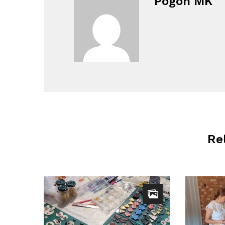
Pogon MK
Re