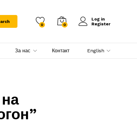
Log in
arch
Register
0
0
За нас
Контакт
English
 на
огон”