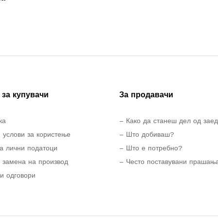
за купувачи
За продавачи
ка
– Како да станеш дел од зае
 услови за користење
– Што добиваш?
а лични податоци
– Што е потребно?
 замена на производ
– Често поставувани прашањ
и одговори