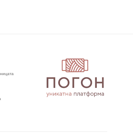
дницата
а