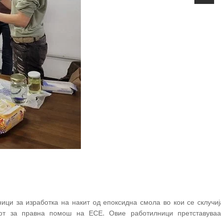
ици за изработка на накит од епоксидна смола во кои се склучиј
рот за правна помош на ЕСЕ. Овие работилници претставуваа