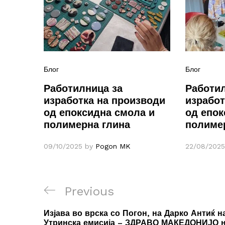
Блог
Блог
Работилница за
Работил
изработка на производи
изработ
од епоксидна смола и
од епок
полимерна глина
полиме
09/10/2025
by
Pogon MK
22/08/2025
Навигација
Previous
Previous
на
Post
Изјава во врска со Погон, на Дарко Антиќ н
Утринска емисија – ЗДРАВО МАКЕДОНИЈО 