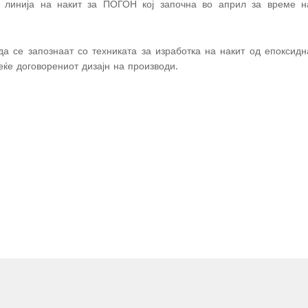
 линија на накит за ПОГОН кој започна во април за време н
а се запознаат со техниката за изработка на накит од епоксидн
ќе договорениот дизајн на производи.