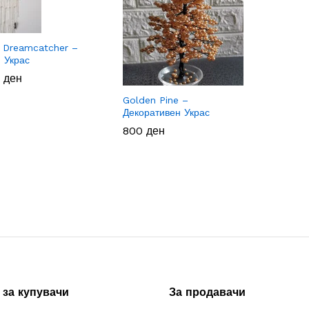
 Dreamcatcher –
 Украс
0
0
ден
ден
Golden Pine –
Декоративен Украс
800
800
ден
ден
за купувачи
За продавачи