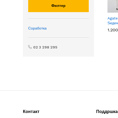
Филтер
Agate
Ѕиден
Соработка
1.20
1.20
02 3 298 295
Контакт
Поддршка 