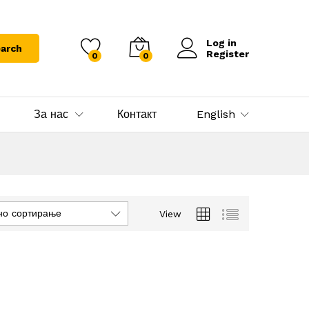
Log in
arch
Register
0
0
За нас
Контакт
English
но сортирање
View