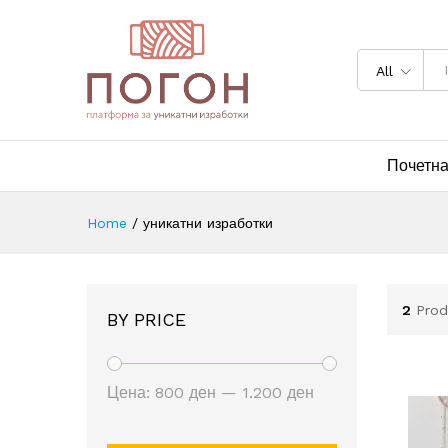
All
Почетн
Home
/
уникатни изработки
2
Prod
BY PRICE
Мин.
Макс.
Цена:
800 ден
—
1.200 ден
цена
цена