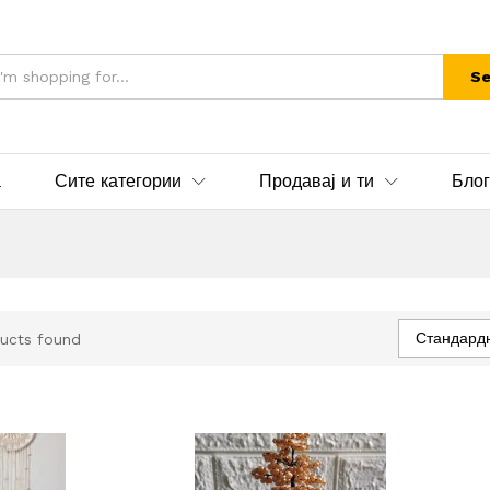
Se
а
Сите категории
Продавај и ти
Блог
Стандард
ucts found