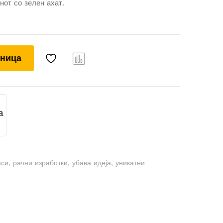
нот со зелен ахат.
шница
Com
pare
a
аси
,
рачни изработки
,
убава идеја
,
уникатни