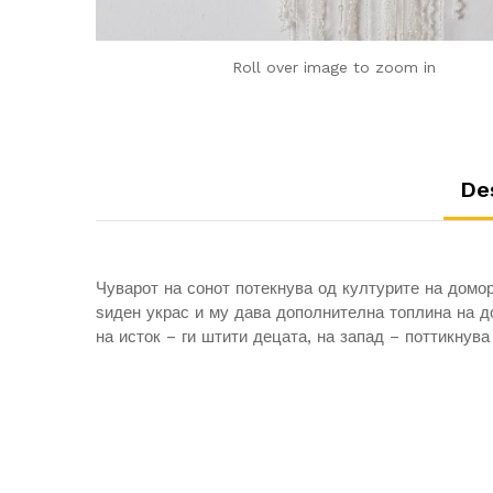
Roll over image to zoom in
De
Чуварот на сонот потекнува од културите на домо
ѕиден украс и му дава дополнителна топлина на до
на исток – ги штити децата, на запад – поттикнува