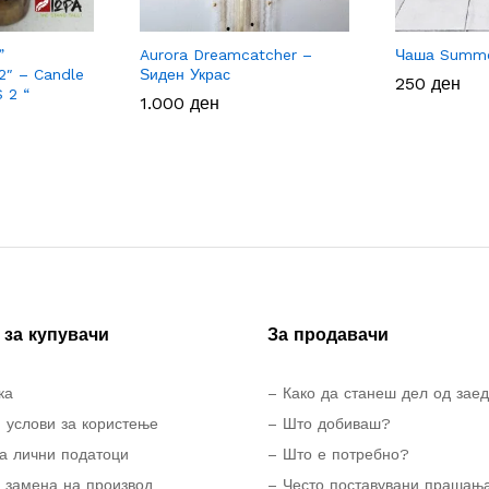
”
Aurora Dreamcatcher –
Чаша Summer
2″ – Candle
Ѕиден Украс
250
250
ден
ден
S 2 “
1.000
1.000
ден
ден
за купувачи
За продавачи
ка
– Како да станеш дел од зае
 услови за користење
– Што добиваш?
а лични податоци
– Што е потребно?
 замена на производ
– Често поставувани прашањ