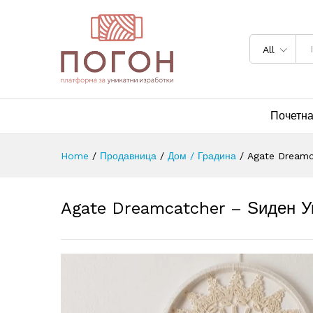
All
Почетн
Home
/
Продавница
/
Дом / Градина
/
Agate Dreamc
Agate Dreamcatcher – Ѕиден У