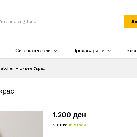
Se
а
Сите категории
Продавај и ти
Блог
atcher – Ѕиден Украс
крас
1.200
ден
Status:
In stock