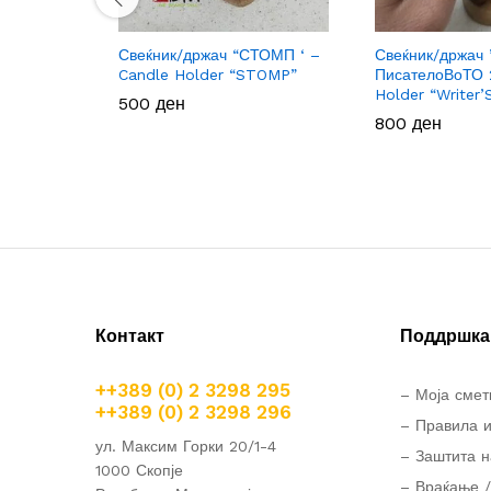
Свеќник/држач “СТОМП ‘ –
Свеќник/држач 
Candle Holder “STOMP”
ПисателоВоТО 
Holder “Writer’
500
500
ден
ден
800
800
ден
ден
Контакт
Поддршка 
++389 (0) 2 3298 295
– Моја смет
++389 (0) 2 3298 296
– Правила и
ул. Максим Горки 20/1-4
– Заштита н
1000 Скопје
– Враќање /