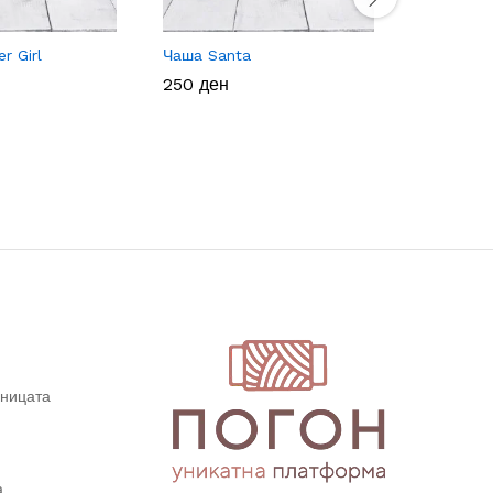
 Girl
Чаша Santa
Purple Pi
Украс
250
250
ден
ден
900
900
ден
ден
дницата
а