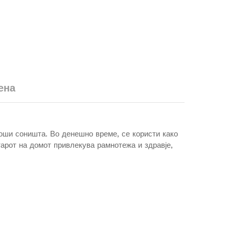
ена
оши соништа. Во денешно време, се користи како
тарот на домот привлекува рамнотежа и здравје,