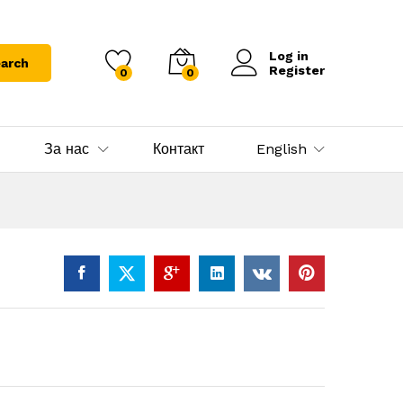
Log in
arch
Register
0
0
За нас
Контакт
English