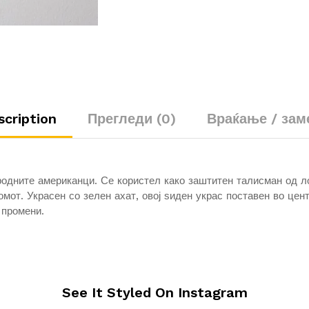
scription
Прегледи (0)
Враќање / зам
родните американци. Се користел како заштитен талисман од л
мот. Украсен со зелен ахат, овој ѕиден украс поставен во цен
 промени.
See It Styled On Instagram