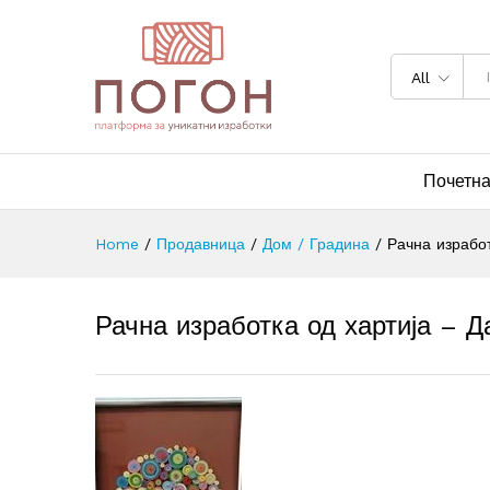
All
Почетн
Home
/
Продавница
/
Дом / Градина
/
Рачна израбо
Рачна изработка од хартија – 