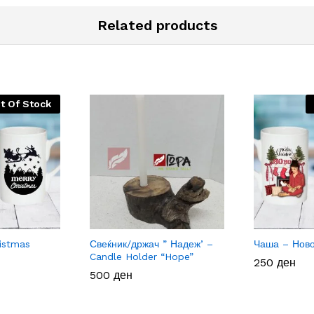
Related products
t Of Stock
istmas
Свеќник/држач ” Надеж’ –
Чаша – Ново
Candle Holder “Hope”
250
250
ден
ден
500
500
ден
ден