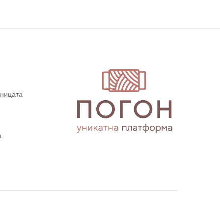
дницата
а