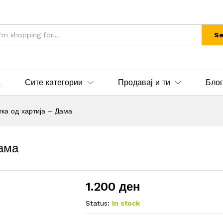
Se
а
Сите категории
Продавај и ти
Блог
тка од хартија – Дама
Дама
1.200
ден
Status:
In stock