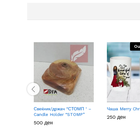
Ou
Свеќник/држач “СТОМП ‘ –
Чаша Merry Chr
Candle Holder “STOMP”
250
250
ден
ден
500
500
ден
ден