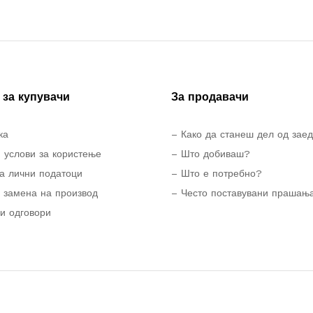
за купувачи
За продавачи
ка
– Како да станеш дел од зае
 услови за користење
– Што добиваш?
а лични податоци
– Што е потребно?
 замена на производ
– Често поставувани прашањ
и одговори