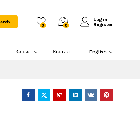
Log in
arch
Register
0
0
За нас
Контакт
English