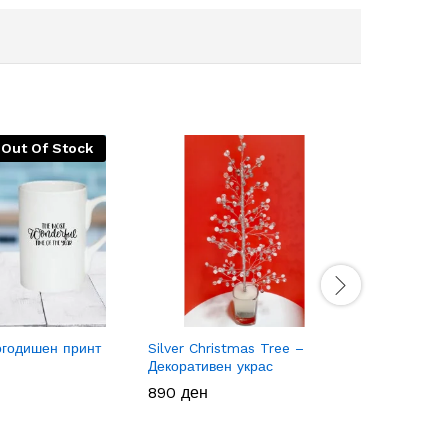
Out Of Stock
годишен принт
Silver Christmas Tree –
Чаша Bes
Декоративен украс
250
250
ден
ден
890
890
ден
ден