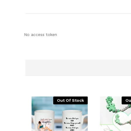
No access token
Out Of Stock
Ou