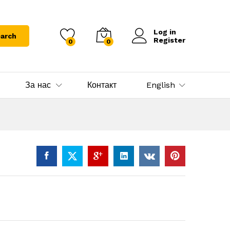
Log in
arch
Register
0
0
За нас
Контакт
English