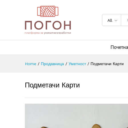
All
Почетн
Home
/
Продавница
/
Уметност
/
Подметачи Карти
Подметачи Карти