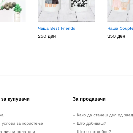
Чаша Best Friends
Чаша Coupl
250
250
ден
ден
250
250
ден
ден
за купувачи
За продавачи
ка
– Како да станеш дел од зае
 услови за користење
– Што добиваш?
а лични податоци
– Што е потребно?