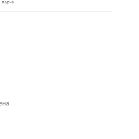
а парче
ена