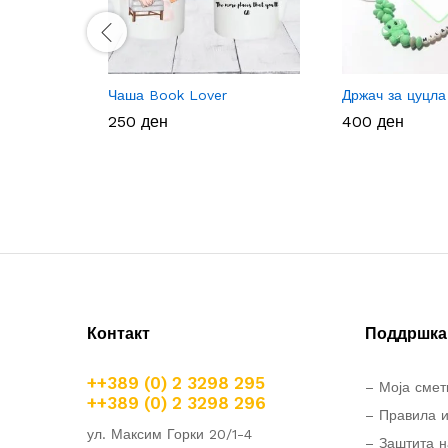
Чаша Book Lover
Држач за цуцла
250
250
ден
ден
400
400
ден
ден
Контакт
Поддршка 
++389 (0) 2 3298 295
– Моја смет
++389 (0) 2 3298 296
– Правила и
ул. Максим Горки 20/1-4
– Заштита н