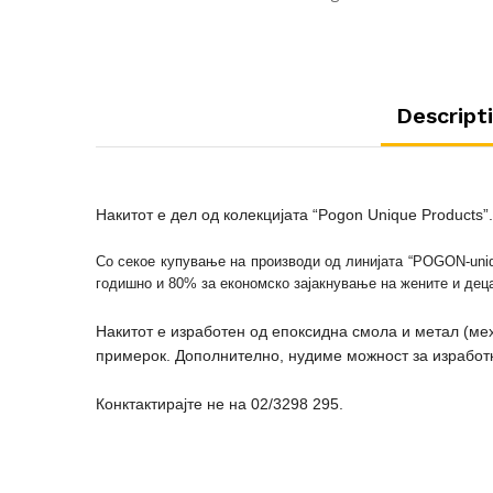
Descript
Накитот е дел од колекцијата
“Pogon Unique Products”
Со секое купување на производи од линијата “POGON-uniq
годишно и 80% за економско зајакнување на жените и деца
Накитот е изработен од епоксидна смола и метал (мех
примерок. Дополнително, нудиме можност за изработк
Конктактирајте не на 02/3298 295.