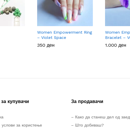
Women Empowerment Ring
Women Emp
– Violet Space
Bracelet – V
350
350
ден
ден
1.000
1.000
ден
ден
за купувачи
За продавачи
ка
– Како да станеш дел од зае
 услови за користење
– Што добиваш?