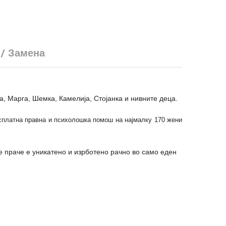
 / Замена
а, Марга, Шемка, Камелија, Стојанка и нивните деца.
есплатна правна и психолошка помош на најмалку 170 жени
е праче е уникатено и изрботено рачно во само еден