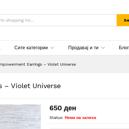
Se
а
Сите категории
Продавај и ти
Блог
owerment Earrings – Violet Universe
– Violet Universe
650
ден
Status:
Нема на залиха