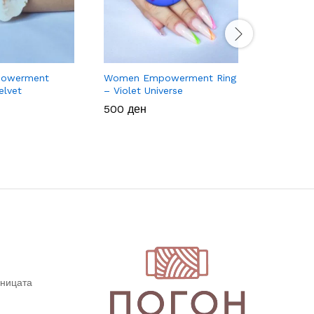
owerment
Women Empowerment Ring
Women E
elvet
– Violet Universe
Earrings 
500
500
ден
ден
650
650
ден
ден
дницата