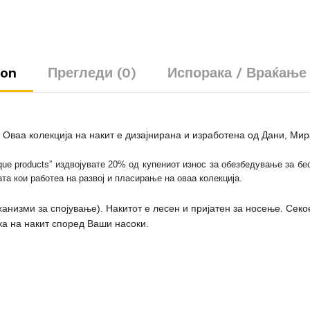
ion
Прегледи (0)
Испорака / Враќање
. Оваа колекција на накит е дизајнирана и изработена од Дани, Мир
ue products” издвојувате 20% од купениот износ за обезбедување за б
та кои работеа на развој и пласирање на оваа колекција.
анизми за спојување). Накитот е лесен и пријатен за носење. Секо
а на накит според Ваши насоки.