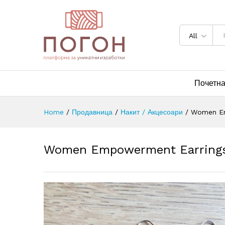
All
Почетн
Home
/
Продавница
/
Накит / Акцесоари
/
Women Emp
Women Empowerment Earrings 