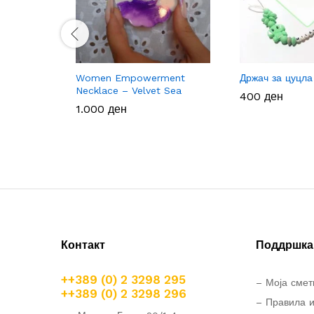
Women Empowerment
Држач за цуцла
Necklace – Velvet Sea
400
400
ден
ден
1.000
1.000
ден
ден
Контакт
Поддршка 
++389 (0) 2 3298 295
– Моја смет
++389 (0) 2 3298 296
– Правила и