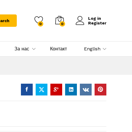
Log in
arch
Register
0
0
За нас
Контакт
English