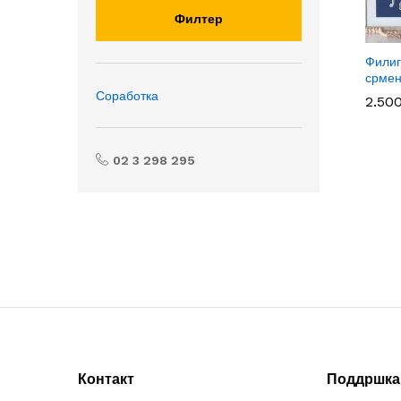
Филтер
Филиг
срмен
Соработка
2.50
2.50
02 3 298 295
Контакт
Поддршка 