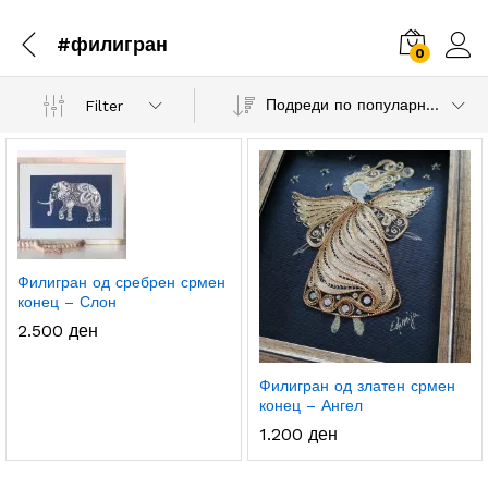
#филигран
0
Подреди по популарност
Filter
.
с.
а
а
Филигран од сребрен срмен
конец – Слон
2.500
ден
Филигран од златен срмен
конец – Ангел
1.200
ден