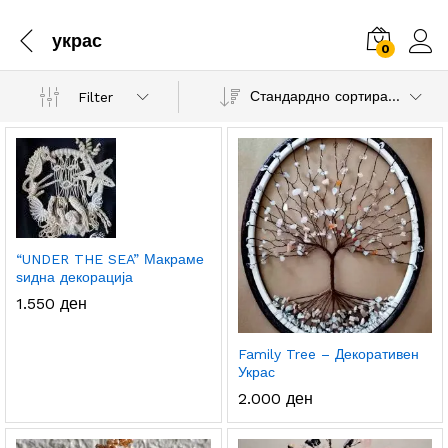
украс
0
Стандардно сортирање
Filter
.
с.
а
а
“UNDER THE SEA” Макраме
ѕидна декорација
1.550
ден
Family Tree – Декоративен
Украс
2.000
ден