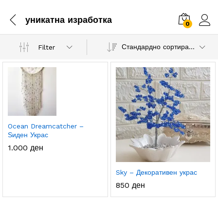
уникатна изработка
0
Стандардно сортирање
Filter
.
с.
а
а
Ocean Dreamcatcher –
Ѕиден Украс
1.000
ден
Sky – Декоративен украс
850
ден