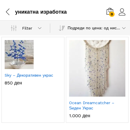
уникатна изработка
0
Подреди по цена: од ниска према висока
Filter
.
с.
а
а
Sky – Декоративен украс
850
ден
Ocean Dreamcatcher –
Ѕиден Украс
1.000
ден