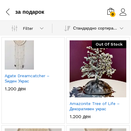
за подарок
0
Стандардно сортирање
Filter
Out Of Stock
.
с.
а
а
Agate Dreamcatcher –
Ѕиден Украс
1.200
ден
Amazonite Tree of Life –
Декоративен украс
1.200
ден