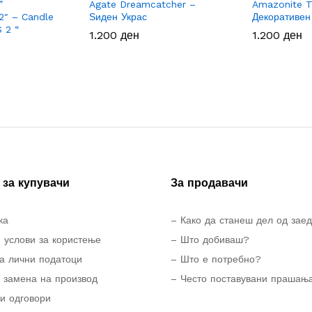
”
Agate Dreamcatcher –
Amazonite Tr
2″ – Candle
Ѕиден Украс
Декоративен
S 2 “
1.200
1.200
ден
ден
1.200
1.200
ден
ден
за купувачи
За продавачи
ка
– Како да станеш дел од зае
 услови за користење
– Што добиваш?
а лични податоци
– Што е потребно?
 замена на производ
– Често поставувани прашањ
и одговори