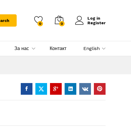
Log in
arch
Register
0
0
За нас
Контакт
English