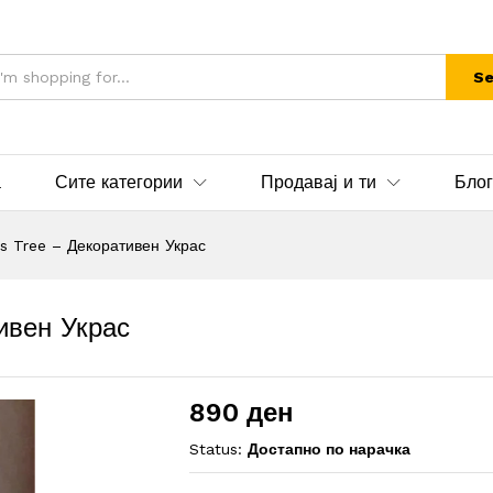
Se
а
Сите категории
Продавај и ти
Блог
s Tree – Декоративен Украс
ивен Украс
890
ден
Status:
Достапно по нарачка