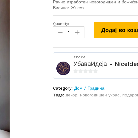
Рачно изработен новогодишен и божиќен
Висина: 29 cm
Quantity:
Blue
Додај во ко
Christmas
Tree
-
Декоративен
store
Украс
УбаваИдеја - NiceIde
quantity
0
o
Category:
Дом / Градина
u
Tags:
декор
,
новогодишен украс
,
подаро
t
o
f
5