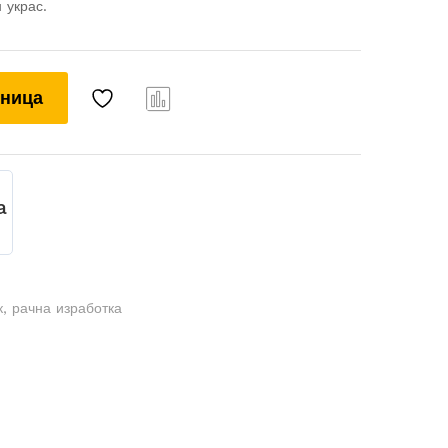
 украс.
шница
Com
pare
a
к
,
рачна изработка