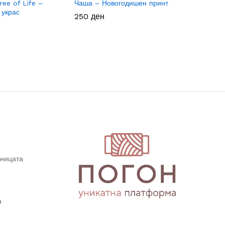
ee of Life –
Чаша – Новогодишен принт
Amber Dr
 украс
Ѕиден ук
250
250
ден
ден
1.000
1.000
де
де
дницата
а