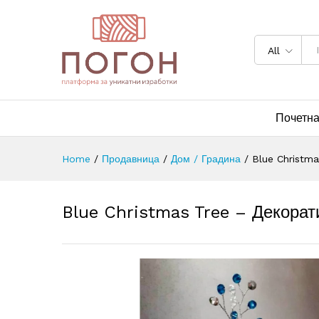
All
Почетн
Home
/
Продавница
/
Дом / Градина
/
Blue Christma
Blue Christmas Tree – Декорат