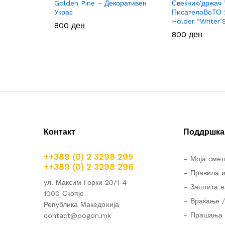
Golden Pine – Декоративен
Свеќник/држач 
Украс
ПисателоВоТО 
Holder “Writer’
800
800
ден
ден
800
800
ден
ден
Контакт
Поддршка 
++389 (0) 2 3298 295
– Моја смет
++389 (0) 2 3298 296
– Правила и
ул. Максим Горки 20/1-4
– Заштита н
1000 Скопје
– Враќање /
Република Македонија
– Прашања 
contact@pogon.mk