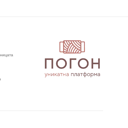
дницата
а