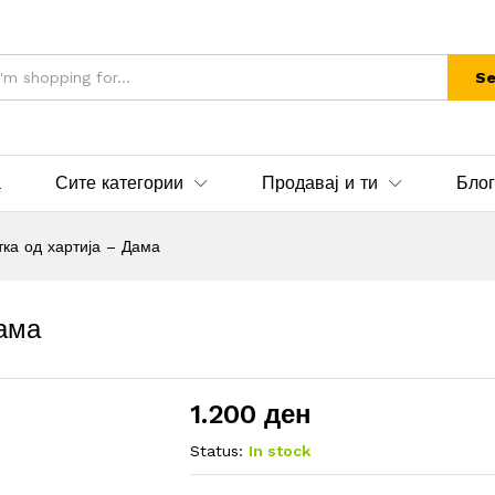
Se
а
Сите категории
Продавај и ти
Блог
тка од хартија – Дама
Дама
1.200
ден
Status:
In stock