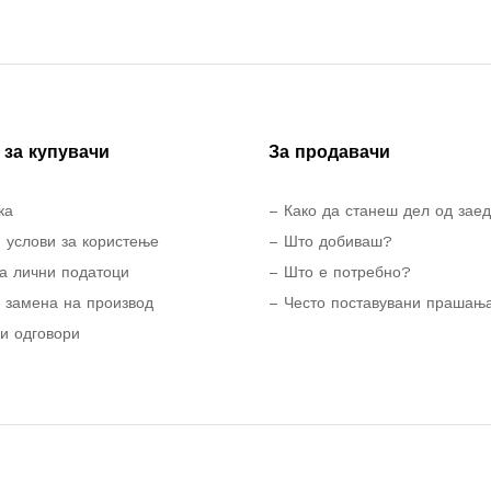
за купувачи
За продавачи
ка
– Како да станеш дел од зае
 услови за користење
– Што добиваш?
а лични податоци
– Што е потребно?
 замена на производ
– Често поставувани прашањ
и одговори