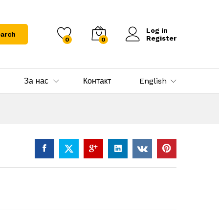
Log in
arch
Register
0
0
За нас
Контакт
English