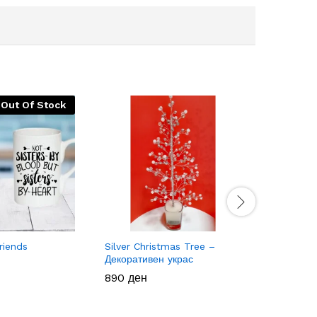
Out Of Stock
riends
Silver Christmas Tree –
Свеќник/
Декоративен украс
Candle H
890
890
ден
ден
500
500
ден
ден