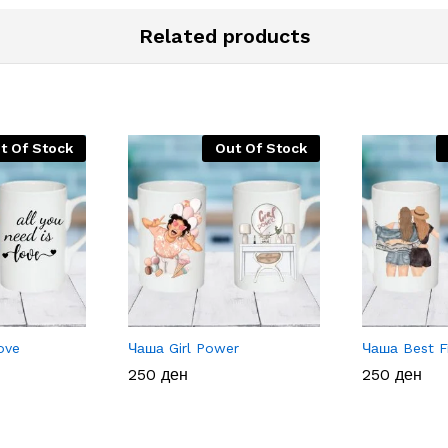
Related products
t Of Stock
Out Of Stock
ove
Чаша Girl Power
Чаша Best F
250
250
ден
ден
250
250
ден
ден