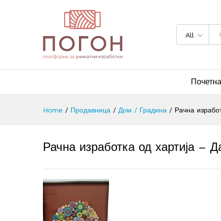
All
Почетн
Home
/
Продавница
/
Дом / Градина
/
Рачна израбо
Рачна изработка од хартија – 