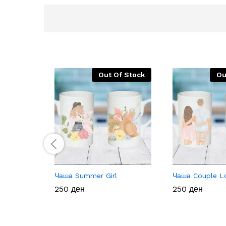
Out Of Stock
Ou
Чаша Summer Girl
Чаша Couple L
250
250
ден
ден
250
250
ден
ден