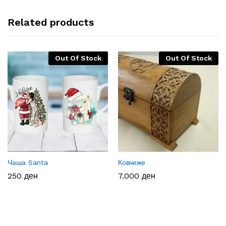
Related products
Out Of Stock
Out Of Stock
Чаша Santa
Ковчеже
250
ден
7.000
ден