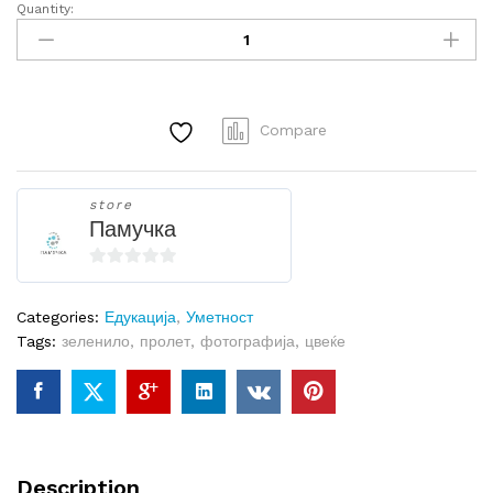
Quantity:
Фотографија
-
Виолетов
цвет
quantity
Compare
store
Памучка
0
o
Categories:
Едукација
,
Уметност
u
Tags:
зеленило
,
пролет
,
фотографија
,
цвеќе
t
o
f
5
Description