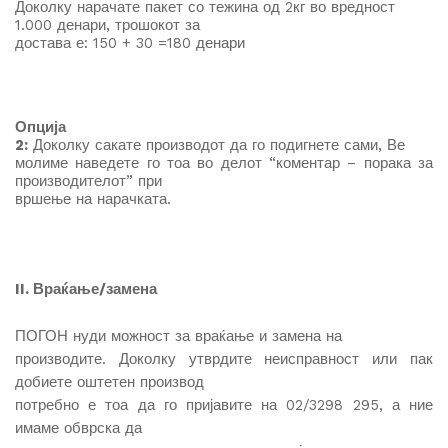
Доколку нарачате пакет со тежина од 2кг во вредност
1.000 денари, трошокот за
достава е: 150 + 30 =180 денари
Опција
2:
Доколку сакате производот да го подигнете сами, Ве
молиме наведете го тоа во делот “коментар – порака за
производителот” при
вршење на нарачката.
II. Враќање/замена
ПОГОН нуди можност за враќање и замена на
производите. Доколку утврдите неисправност или пак
добиете оштетен производ
потребно е тоа да го пријавите на 02/3298 295, а ние
имаме обврска да