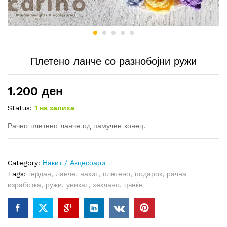
Плетено ланче со разнобојни ружи
1.200
ден
Status:
1 на залиха
Рачно плетено ланче од памучен конец.
Category:
Накит / Акцесоари
Tags:
ѓердан
,
ланче
,
накит
,
плетено
,
подарок
,
рачна
изработка
,
ружи
,
уникат
,
хеклано
,
цвеќе