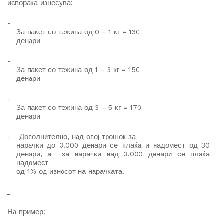
испорака изнесува
:
-
За пакет со тежина од 0 – 1 кг = 130
денари
-
За пакет со тежина од 1 – 3 кг = 150
денари
-
За пакет со тежина од 3 – 5 кг = 170
денари
-
Дополнително, на
д
овој трошок за
нарачки до 3.000 денари се плаќа и надомест од 30
денари, а за нарачки над 3.000 денари се плаќа
надомест
од 1% од износот на нарачката.
На пример
: