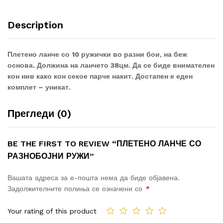
Description
Плетено ланче со 10 ружички во разни бои, на беж
основа. Должина на ланчето 38цм.
Да се биде внимателен
кон нив како кон секое парче накит. Достапен е еден
комплет – уникат.
Прегледи (0)
BE THE FIRST TO REVIEW “ПЛЕТЕНО ЛАНЧЕ СО
РАЗНОБОЈНИ РУЖИ”
Вашата адреса за е-пошта нема да биде објавена.
Задолжителните полиња се означени со
*
Your rating of this product