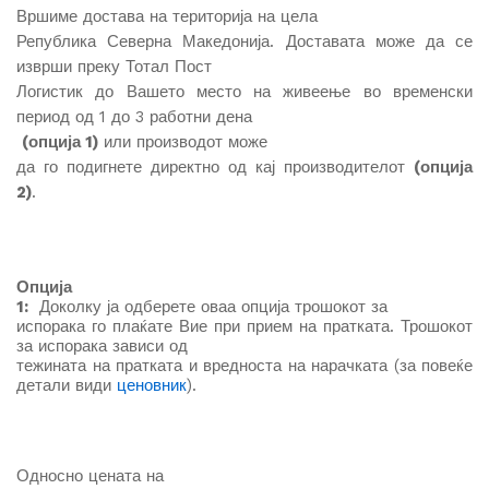
Вршиме достава на територија на цела
Република Северна Македонија. Доставата може да се
изврши преку Тотал Пост
Логистик до Вашето место на живеење во временски
период од 1 до 3 работни дена
(опција 1)
или производот може
да го подигнете директно од кај производителот
(опција
2)
.
Опција
1:
Доколку ја одберете оваа опција трошокот за
испорака го плаќате Вие при прием на пратката. Трошокот
за испорака зависи од
тежината на пратката и вредноста на нарачката (за повеќе
детали види
ценовник
).
Односно
цената на