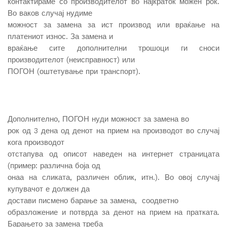
контактираме со производителот во најкраток можен рок.
Во ваков случај нудиме
можност за замена за ист производ или враќање на
платениот износ. За замена и
враќање сите дополнителни трошоци ги сноси
производителот (неисправност) или
ПОГОН (оштетување при транспорт).
Дополнително, ПОГОН нуди можност за замена во
рок од 3 дена од денот на прием на производот во случај
кога производот
отстапува од описот наведен на интернет страницата
(пример: различна боја од
онаа на сликата, различен облик, итн.). Во овој случај
купувачот е должен да
достави писмено барање за замена, соодветно
образложение и потврда за денот на прием на пратката.
Барањето за замена треба