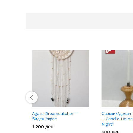
Agate Dreamcatcher –
Свеќник/држач 
Ѕиден Украс
– Candle Holde
Night”
1.200
1.200
ден
ден
600
600
ден
ден