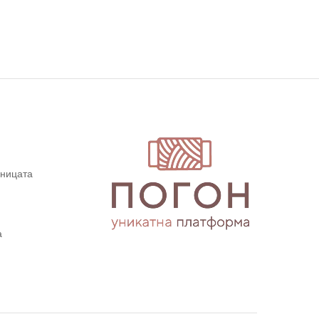
дницата
а