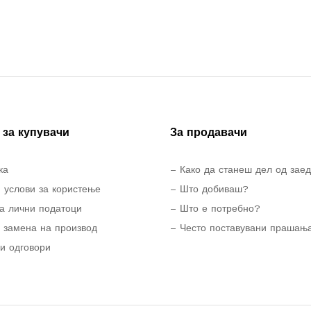
за купувачи
За продавачи
ка
– Како да станеш дел од зае
 услови за користење
– Што добиваш?
а лични податоци
– Што е потребно?
 замена на производ
– Често поставувани прашањ
и одговори