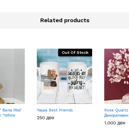
Related products
Out Of Stock
” Бела Ноќ’
Чаша Best Friends
Rose Quartz
r “White
Декоративен
250
250
ден
ден
1.000
1.000
ден
ден