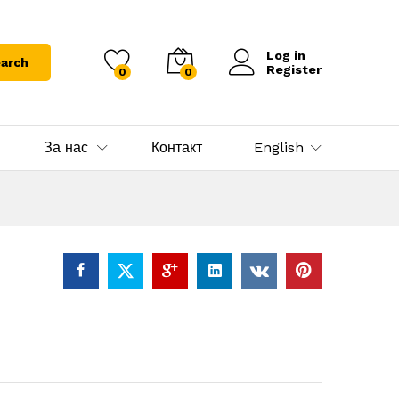
Log in
arch
Register
0
0
За нас
Контакт
English