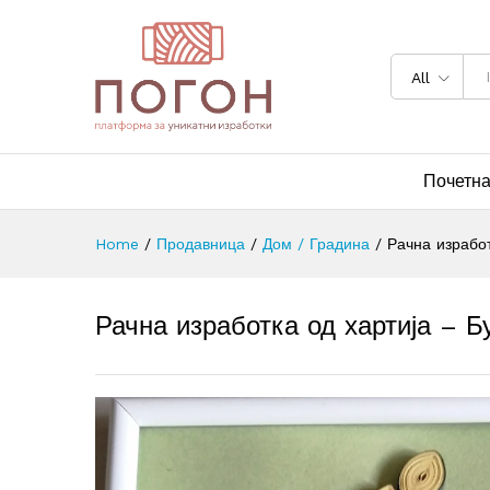
All
Почетн
Home
/
Продавница
/
Дом / Градина
/
Рачна изработ
Рачна изработка од хартија – Б