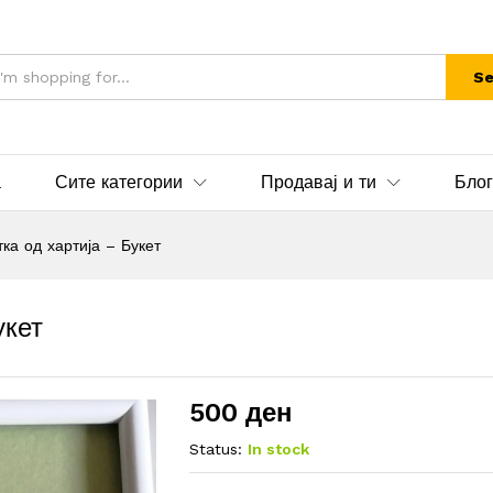
Se
а
Сите категории
Продавај и ти
Блог
ка од хартија – Букет
укет
500
ден
Status:
In stock