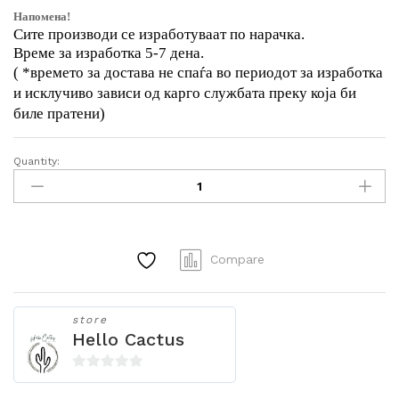
Напомена!
Сите производи се изработуваат по нарачка.
Време за изработка 5-7 дена.
( *времето за достава не спаѓа во периодот за изработка
и исклучиво зависи од карго службата преку која би
биле пратени)
Quantity:
Дрвен
свеќник
“мириса
на
љубов”
Compare
quantity
store
Hello Cactus
0
o