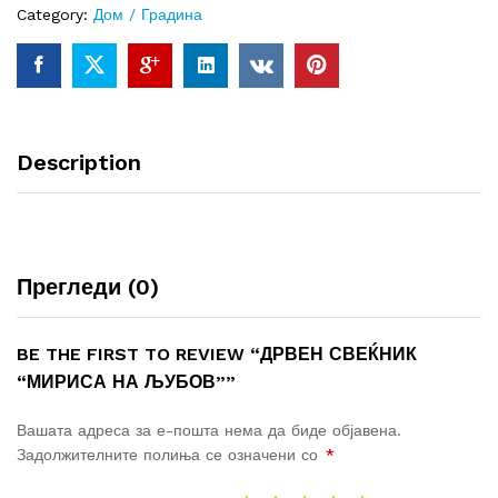
Category:
Дом / Градина
u
t
o
f
5
Description
Прегледи (0)
BE THE FIRST TO REVIEW “ДРВЕН СВЕЌНИК
“МИРИСА НА ЉУБОВ””
Вашата адреса за е-пошта нема да биде објавена.
Задолжителните полиња се означени со
*