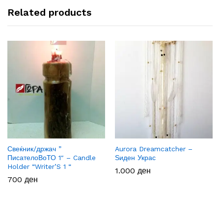
Related products
Свеќник/држач ”
Aurora Dreamcatcher –
ПисателоВоТО 1″ – Candle
Ѕиден Украс
Holder “Writer’S 1 “
1.000
ден
700
ден